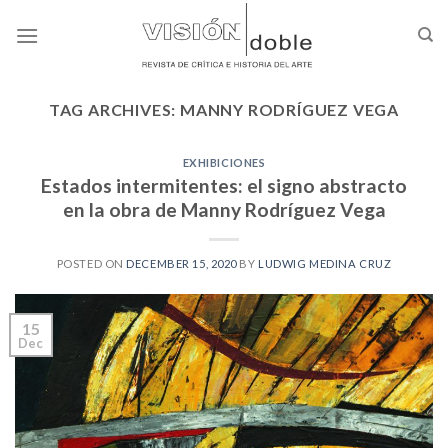
Skip
to
content
TAG ARCHIVES:
MANNY RODRÍGUEZ VEGA
EXHIBICIONES
Estados intermitentes: el signo abstracto
en la obra de Manny Rodríguez Vega
POSTED ON
DECEMBER 15, 2020
BY
LUDWIG MEDINA CRUZ
15
Dec