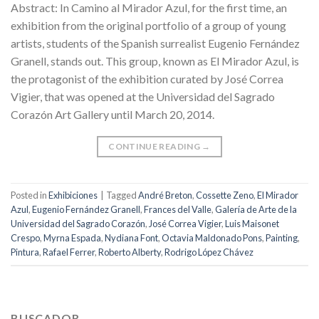
Abstract: In Camino al Mirador Azul, for the first time, an
exhibition from the original portfolio of a group of young
artists, students of the Spanish surrealist Eugenio Fernández
Granell, stands out. This group, known as El Mirador Azul, is
the protagonist of the exhibition curated by José Correa
Vigier, that was opened at the Universidad del Sagrado
Corazón Art Gallery until March 20, 2014.
CONTINUE READING
→
Posted in
Exhibiciones
|
Tagged
André Breton
,
Cossette Zeno
,
El Mirador
Azul
,
Eugenio Fernández Granell
,
Frances del Valle
,
Galería de Arte de la
Universidad del Sagrado Corazón
,
José Correa Vigier
,
Luis Maisonet
Crespo
,
Myrna Espada
,
Nydiana Font
,
Octavia Maldonado Pons
,
Painting
,
Pintura
,
Rafael Ferrer
,
Roberto Alberty
,
Rodrigo López Chávez
BUSCADOR