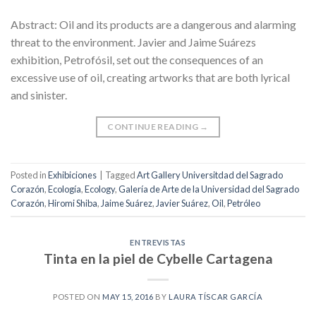
Abstract: Oil and its products are a dangerous and alarming
threat to the environment. Javier and Jaime Suárezs
exhibition, Petrofósil, set out the consequences of an
excessive use of oil, creating artworks that are both lyrical
and sinister.
CONTINUE READING
→
Posted in
Exhibiciones
|
Tagged
Art Gallery Universitdad del Sagrado
Corazón
,
Ecología
,
Ecology
,
Galería de Arte de la Universidad del Sagrado
Corazón
,
Hiromi Shiba
,
Jaime Suárez
,
Javier Suárez
,
Oil
,
Petróleo
ENTREVISTAS
Tinta en la piel de Cybelle Cartagena
POSTED ON
MAY 15, 2016
BY
LAURA TÍSCAR GARCÍA