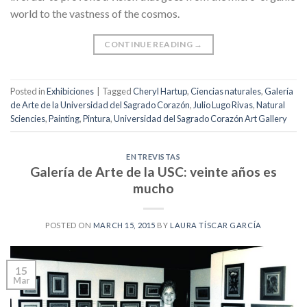
world to the vastness of the cosmos.
CONTINUE READING
→
Posted in
Exhibiciones
|
Tagged
Cheryl Hartup
,
Ciencias naturales
,
Galería
de Arte de la Universidad del Sagrado Corazón
,
Julio Lugo Rivas
,
Natural
Sciencies
,
Painting
,
Pintura
,
Universidad del Sagrado Corazón Art Gallery
ENTREVISTAS
Galería de Arte de la USC: veinte años es
mucho
POSTED ON
MARCH 15, 2015
BY
LAURA TÍSCAR GARCÍA
15
Mar