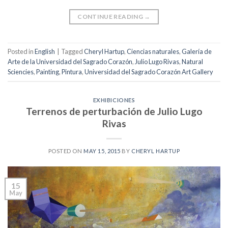
CONTINUE READING
→
Posted in
English
|
Tagged
Cheryl Hartup
,
Ciencias naturales
,
Galería de
Arte de la Universidad del Sagrado Corazón
,
Julio Lugo Rivas
,
Natural
Sciencies
,
Painting
,
Pintura
,
Universidad del Sagrado Corazón Art Gallery
EXHIBICIONES
Terrenos de perturbación de Julio Lugo
Rivas
POSTED ON
MAY 15, 2015
BY
CHERYL HARTUP
15
May