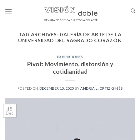
Skip
to
content
TAG ARCHIVES:
GALERÍA DE ARTE DE LA
UNIVERSIDAD DEL SAGRADO CORAZÓN
EXHIBICIONES
Pívot: Movimiento, distorsión y
cotidianidad
POSTED ON
DECEMBER 15, 2020
BY
ANDRIA L. ORTIZ GINÉS
15
Dec