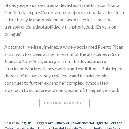
obras y exposiciones tras la devastación del huracán María.
Continúa la expansión de su compleja y sincopada visión de la
estructura y la composición basándose en los temas de
transparencia, adaptabilidad y transitoriedad. [En versión
bilingüe].
Abstaract: Ivelisse Jiménez, a widely acclaimed Puerto Rican
artist who has been at the forefront of the art scenes in San
Juan and New York, emerges from the devastation of
Hurricane Maria with new works and exhibitions. Building on
themes of transparency, resilience and transience, she
continues to further expand her complex, syncopated
approach to structure and composition. [Bilingual version].
CONTINUE READING
→
Posted in
English
|
Tagged
Art Gallery of Univeridad del Sagrado Corazon
,
Galería de Arte de la Universidad del Sagrado Corazón
,
Ivelisse Jiménez
,