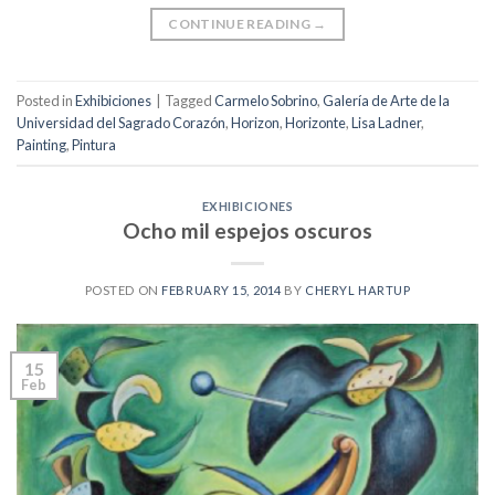
CONTINUE READING
→
Posted in
Exhibiciones
|
Tagged
Carmelo Sobrino
,
Galería de Arte de la
Universidad del Sagrado Corazón
,
Horizon
,
Horizonte
,
Lisa Ladner
,
Painting
,
Pintura
EXHIBICIONES
Ocho mil espejos oscuros
POSTED ON
FEBRUARY 15, 2014
BY
CHERYL HARTUP
15
Feb