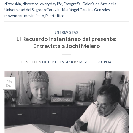
distorsión
,
distortion
,
everyday life
,
Fotografía
,
Galería de Arte de la
Universidad del Sagrado Corazón
,
Mariángel Catalina Gonzales
,
movement
,
movimiento
,
Puerto Rico
ENTREVISTAS
El Recuerdo instantáneo del presente:
Entrevista a Jochi Melero
POSTED ON
OCTOBER 15, 2018
BY
MIGUEL FIGUEROA
15
Oct