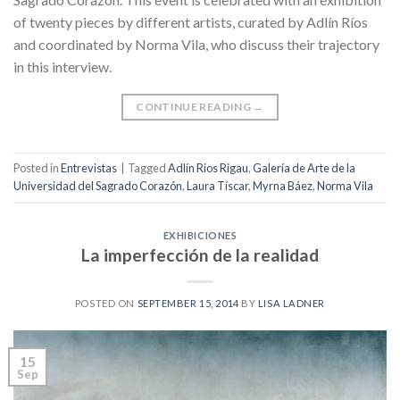
of twenty pieces by different artists, curated by Adlín Ríos
and coordinated by Norma Vila, who discuss their trajectory
in this interview.
CONTINUE READING
→
Posted in
Entrevistas
|
Tagged
Adlín Rios Rigau
,
Galería de Arte de la
Universidad del Sagrado Corazón
,
Laura Tíscar
,
Myrna Báez
,
Norma Vila
EXHIBICIONES
La imperfección de la realidad
POSTED ON
SEPTEMBER 15, 2014
BY
LISA LADNER
15
Sep