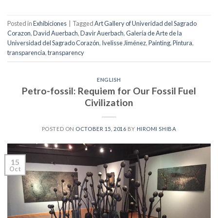
Posted in
Exhibiciones
|
Tagged
Art Gallery of Univeridad del Sagrado
Corazon
,
David Auerbach
,
Davir Auerbach
,
Galería de Arte de la
Universidad del Sagrado Corazón
,
Ivelisse Jiménez
,
Painting
,
Pintura
,
transparencia
,
transparency
ENGLISH
Petro-fossil: Requiem for Our Fossil Fuel
Civilization
POSTED ON
OCTOBER 15, 2016
BY
HIROMI SHIBA
15
Oct