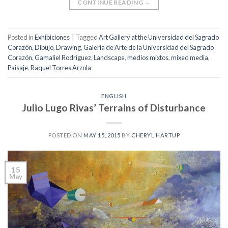
CONTINUE READING
→
Posted in
Exhibiciones
|
Tagged
Art Gallery at the Universidad del Sagrado
Corazón
,
Dibujo
,
Drawing
,
Galería de Arte de la Universidad del Sagrado
Corazón
,
Gamaliel Rodríguez
,
Landscape
,
medios mixtos
,
mixed media
,
Paisaje
,
Raquel Torres Arzola
ENGLISH
Julio Lugo Rivas’ Terrains of Disturbance
POSTED ON
MAY 15, 2015
BY
CHERYL HARTUP
15
May