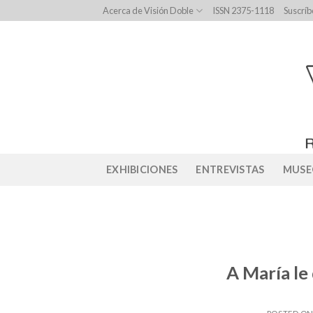
Skip
Acerca de Visión Doble
ISSN 2375-1118
Suscríb
to
content
EXHIBICIONES
ENTREVISTAS
MUSE
A María le