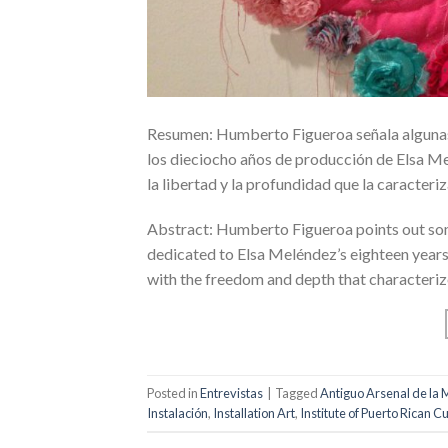
Resumen: Humberto Figueroa señala algunas c
los dieciocho años de producción de Elsa Me
la libertad y la profundidad que la caracteriz
Abstract: Humberto Figueroa points out some
dedicated to Elsa Meléndez’s eighteen years
with the freedom and depth that characterize
Posted in
Entrevistas
|
Tagged
Antiguo Arsenal de la 
Instalación
,
Installation Art
,
Institute of Puerto Rican C