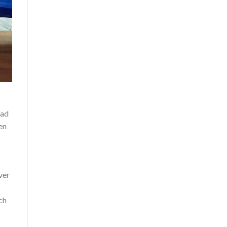
dad
en
ver
ch