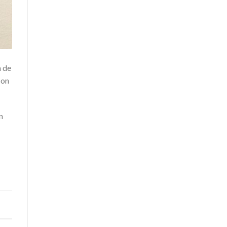
n de
con
n