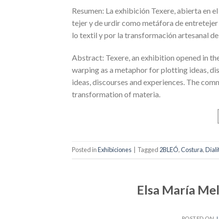
Resumen: La exhibición Texere, abierta en el 
tejer y de urdir como metáfora de entretejer
lo textil y por la transformación artesanal de
Abstract: Texere, an exhibition opened in th
warping as a metaphor for plotting ideas, di
ideas, discourses and experiences. The commo
transformation of materia.
Posted in
Exhibiciones
|
Tagged
2BLEÓ
,
Costura
,
Diali
Elsa María Mel
POSTED ON
J