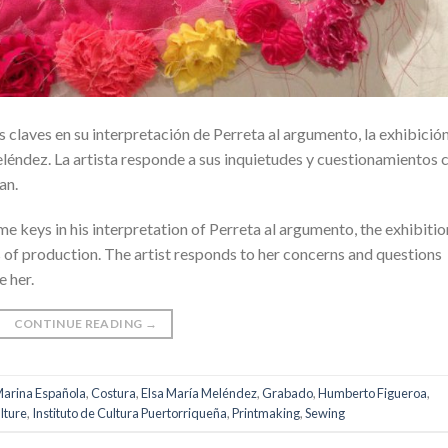
laves en su interpretación de Perreta al argumento, la exhibició
léndez. La artista responde a sus inquietudes y cuestionamientos 
an.
 keys in his interpretation of Perreta al argumento, the exhibitio
 of production. The artist responds to her concerns and questions
 her.
CONTINUE READING
→
Marina Española
,
Costura
,
Elsa María Meléndez
,
Grabado
,
Humberto Figueroa
,
ulture
,
Instituto de Cultura Puertorriqueña
,
Printmaking
,
Sewing