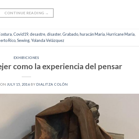
CONTINUE READING
→
ostura
,
Covid19
,
desastre
,
disaster
,
Grabado
,
huracán María
,
Hurricane María
,
erto Rico
,
Sewing
,
Yolanda Velázquez
EXHIBICIONES
ejer como la experiencia del pensar
 ON
JULY 15, 2016
BY
DIALITZA COLÓN