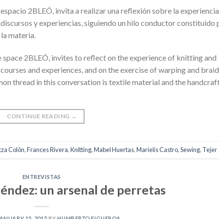
espacio 2BLEÓ, invita a realizar una reflexión sobre la experiencia
 discursos y experiencias, siguiendo un hilo conductor constituido 
 la materia.
e space 2BLEÓ, invites to reflect on the experience of knitting and
scourses and experiences, and on the exercise of warping and brai
n thread in this conversation is textile material and the handcraf
CONTINUE READING
→
tza Colón
,
Frances Rivera
,
Knitting
,
Mabel Huertas
,
Marielis Castro
,
Sewing
,
Tejer
ENTREVISTAS
éndez: un arsenal de perretas
ANUARY 15, 2015
BY
HUMBERTO FIGUEROA