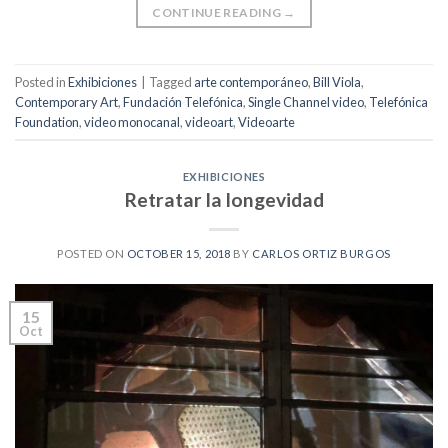
CONTINUE READING
→
Posted in
Exhibiciones
|
Tagged
arte contemporáneo
,
Bill Viola
,
Contemporary Art
,
Fundación Telefónica
,
Single Channel video
,
Telefónica
Foundation
,
video monocanal
,
videoart
,
Videoarte
EXHIBICIONES
Retratar la longevidad
POSTED ON
OCTOBER 15, 2018
BY
CARLOS ORTIZ BURGOS
15
Oct