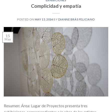
EXHIBICIONES
Complicidad y empatía
POSTED ON
MAY 15, 2014
BY
DIANNE BRÁS FELICIANO
15
May
Resumen: Área: Lugar de Proyectos presenta tres
exhibiciones, correspondientes a la obra de las artistas