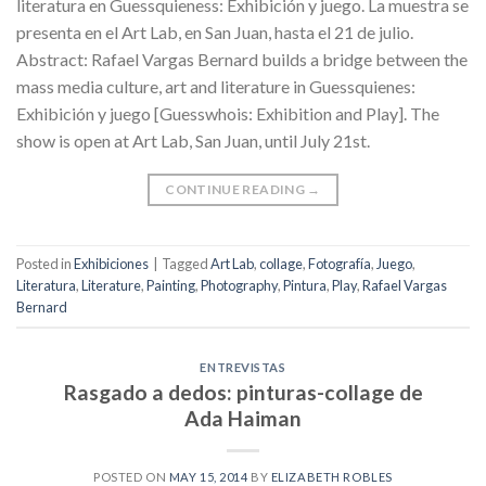
literatura en Guessquieness: Exhibición y juego. La muestra se
presenta en el Art Lab, en San Juan, hasta el 21 de julio.
Abstract: Rafael Vargas Bernard builds a bridge between the
mass media culture, art and literature in Guessquienes:
Exhibición y juego [Guesswhois: Exhibition and Play]. The
show is open at Art Lab, San Juan, until July 21st.
CONTINUE READING
→
Posted in
Exhibiciones
|
Tagged
Art Lab
,
collage
,
Fotografía
,
Juego
,
Literatura
,
Literature
,
Painting
,
Photography
,
Pintura
,
Play
,
Rafael Vargas
Bernard
ENTREVISTAS
Rasgado a dedos: pinturas-collage de
Ada Haiman
POSTED ON
MAY 15, 2014
BY
ELIZABETH ROBLES