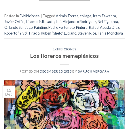
Posted in
Exhibiciones
|
Tagged
Admín Torres
,
collage
,
Izam Zawahra
,
Javier Orfón
,
Lisamaris Rosado
,
Luis Alejandro Rodríguez
,
Nel Figueroa
,
Orlando Santiago
,
Painting
,
Pedro Fortunato
,
Pintura
,
Rafael Acosta Díaz
,
Roberto “Yiyo” Tirado
,
Rubén “Sheto” Luciano
,
Steven Rice
,
Tania Monclova
EXHIBICIONES
Los floreros memepléxicos
POSTED ON
DECEMBER 15, 2013
BY
BARUCH VERGARA
15
Dec