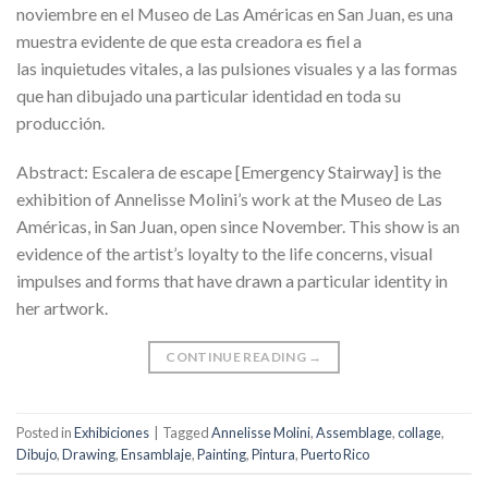
noviembre en el Museo de Las Américas en San Juan, es una
muestra evidente de que esta creadora es fiel a
las inquietudes vitales, a las pulsiones visuales y a las formas
que han dibujado una particular identidad en toda su
producción.
Abstract: Escalera de escape [Emergency Stairway] is the
exhibition of Annelisse Molini’s work at the Museo de Las
Américas, in San Juan, open since November. This show is an
evidence of the artist’s loyalty to the life concerns, visual
impulses and forms that have drawn a particular identity in
her artwork.
CONTINUE READING
→
Posted in
Exhibiciones
|
Tagged
Annelisse Molini
,
Assemblage
,
collage
,
Dibujo
,
Drawing
,
Ensamblaje
,
Painting
,
Pintura
,
Puerto Rico