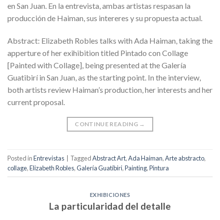
en San Juan. En la entrevista, ambas artistas respasan la
producción de Haiman, sus intereres y su propuesta actual.
Abstract: Elizabeth Robles talks with Ada Haiman, taking the
apperture of her exihibition titled Pintado con Collage
[Painted with Collage], being presented at the Galería
Guatibirí in San Juan, as the starting point. In the interview,
both artists review Haiman’s production, her interests and her
current proposal.
CONTINUE READING
→
Posted in
Entrevistas
|
Tagged
Abstract Art
,
Ada Haiman
,
Arte abstracto
,
collage
,
Elizabeth Robles
,
Galería Guatíbiri
,
Painting
,
Pintura
EXHIBICIONES
La particularidad del detalle