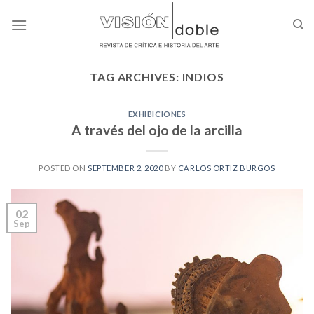
Skip
to
content
TAG ARCHIVES:
INDIOS
EXHIBICIONES
A través del ojo de la arcilla
POSTED ON
SEPTEMBER 2, 2020
BY
CARLOS ORTIZ BURGOS
02
Sep