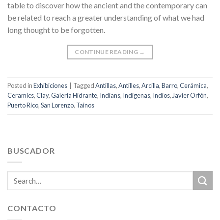
table to discover how the ancient and the contemporary can
be related to reach a greater understanding of what we had
long thought to be forgotten.
CONTINUE READING
→
Posted in
Exhibiciones
|
Tagged
Antillas
,
Antilles
,
Arcilla
,
Barro
,
Cerámica
,
Ceramics
,
Clay
,
Galería Hidrante
,
Indians
,
Indigenas
,
Indios
,
Javier Orfón
,
Puerto Rico
,
San Lorenzo
,
Tainos
BUSCADOR
CONTACTO