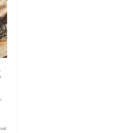
,
o
,
aval