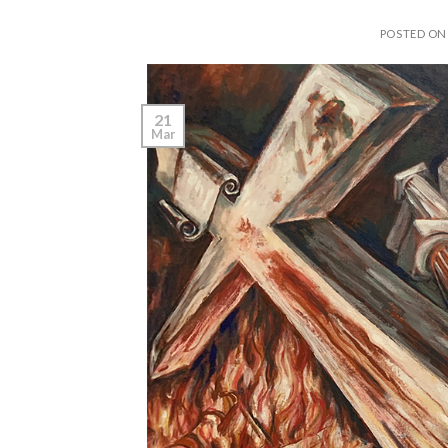
POSTED O
21
Mar