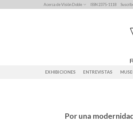
Skip
Acerca de Visión Doble
ISSN 2375-1118
Suscríb
to
content
EXHIBICIONES
ENTREVISTAS
MUSE
Por una modernidad 