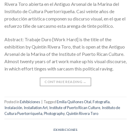
Rivera Toro abierta en el Antiguo Arsenal de la Marina del
Instituto de Cultura Puertorriqueña. Casi veinte años de
producción artística componen su discurso visual, en el que el
esfuerzo tiñe de sarcasmo esta arenga de tinte político.
Abstract: Trabaje Duro [Work Hard] is the title of the
exhibition by Quintín Rivera Toro, that is open at the Antiguo
Arsenal de la Marina of the Institute of Puerto Rican Culture.
Almost twenty years of art work make up his visual discourse,
in which effort tinges with sarcasm this political raving.
CONTINUE READING
→
Posted in
Exhibiciones
|
Tagged
Emilia Quiñones Otal
,
Fotografía
,
Instalación
,
Installation Art
,
Institute of Puerto Rican Culture
,
Instituto de
Cultura Puertorriqueña
,
Photography
,
Quintín Rivera Toro
EXHIBICIONES