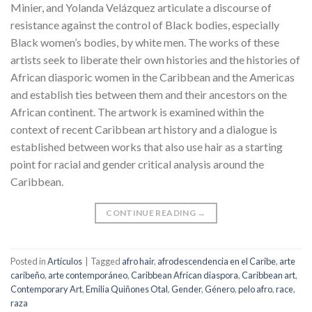
Minier, and Yolanda Velázquez articulate a discourse of
resistance against the control of Black bodies, especially
Black women’s bodies, by white men. The works of these
artists seek to liberate their own histories and the histories of
African diasporic women in the Caribbean and the Americas
and establish ties between them and their ancestors on the
African continent. The artwork is examined within the
context of recent Caribbean art history and a dialogue is
established between works that also use hair as a starting
point for racial and gender critical analysis around the
Caribbean.
CONTINUE READING
→
Posted in
Artículos
|
Tagged
afro hair
,
afrodescendencia en el Caribe
,
arte
caribeño
,
arte contemporáneo
,
Caribbean African diaspora
,
Caribbean art
,
Contemporary Art
,
Emilia Quiñones Otal
,
Gender
,
Género
,
pelo afro
,
race
,
raza