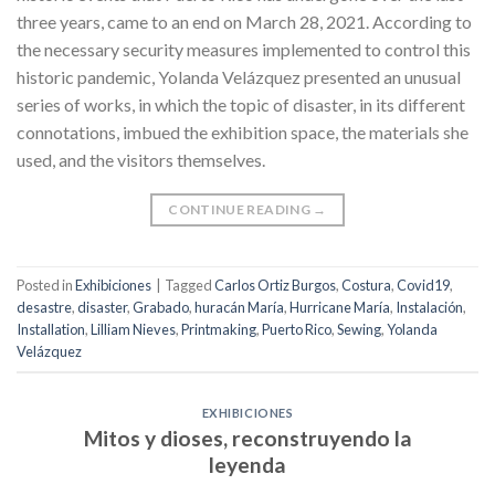
three years, came to an end on March 28, 2021. According to
the necessary security measures implemented to control this
historic pandemic, Yolanda Velázquez presented an unusual
series of works, in which the topic of disaster, in its different
connotations, imbued the exhibition space, the materials she
used, and the visitors themselves.
CONTINUE READING
→
Posted in
Exhibiciones
|
Tagged
Carlos Ortiz Burgos
,
Costura
,
Covid19
,
desastre
,
disaster
,
Grabado
,
huracán María
,
Hurricane María
,
Instalación
,
Installation
,
Lilliam Nieves
,
Printmaking
,
Puerto Rico
,
Sewing
,
Yolanda
Velázquez
EXHIBICIONES
Mitos y dioses, reconstruyendo la
leyenda