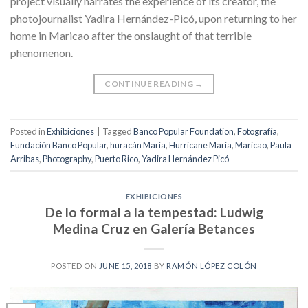
project visually narrates the experience of its creator, the
photojournalist Yadira Hernández-Picó, upon returning to her
home in Maricao after the onslaught of that terrible
phenomenon.
CONTINUE READING
→
Posted in
Exhibiciones
|
Tagged
Banco Popular Foundation
,
Fotografía
,
Fundación Banco Popular
,
huracán María
,
Hurricane María
,
Maricao
,
Paula
Arribas
,
Photography
,
Puerto Rico
,
Yadira Hernández Picó
EXHIBICIONES
De lo formal a la tempestad: Ludwig
Medina Cruz en Galería Betances
POSTED ON
JUNE 15, 2018
BY
RAMÓN LÓPEZ COLÓN