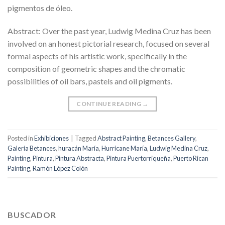
pigmentos de óleo.
Abstract: Over the past year, Ludwig Medina Cruz has been
involved on an honest pictorial research, focused on several
formal aspects of his artistic work, specifically in the
composition of geometric shapes and the chromatic
possibilities of oil bars, pastels and oil pigments.
CONTINUE READING
→
Posted in
Exhibiciones
|
Tagged
Abstract Painting
,
Betances Gallery
,
Galería Betances
,
huracán María
,
Hurricane María
,
Ludwig Medina Cruz
,
Painting
,
Pintura
,
Pintura Abstracta
,
Pintura Puertorriqueña
,
Puerto Rican
Painting
,
Ramón López Colón
BUSCADOR