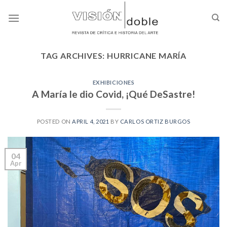
Skip
to
content
TAG ARCHIVES:
HURRICANE MARÍA
EXHIBICIONES
A María le dio Covid, ¡Qué DeSastre!
POSTED ON
APRIL 4, 2021
BY
CARLOS ORTIZ BURGOS
04
Apr