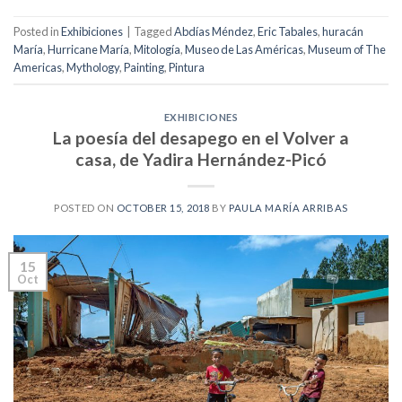
Posted in
Exhibiciones
|
Tagged
Abdías Méndez
,
Eric Tabales
,
huracán
María
,
Hurricane María
,
Mitología
,
Museo de Las Américas
,
Museum of The
Americas
,
Mythology
,
Painting
,
Pintura
EXHIBICIONES
La poesía del desapego en el Volver a
casa, de Yadira Hernández-Picó
POSTED ON
OCTOBER 15, 2018
BY
PAULA MARÍA ARRIBAS
15
Oct