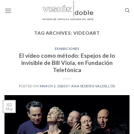
Skip
to
content
TAG ARCHIVES:
VIDEOART
EXHIBICIONES
El vídeo como método: Espejos de lo
invisible de Bill Viola, en Fundación
Telefónica
POSTED ON
MARCH 2, 2020
BY
ANA SEDEÑO VALDELLÓS
02
Mar