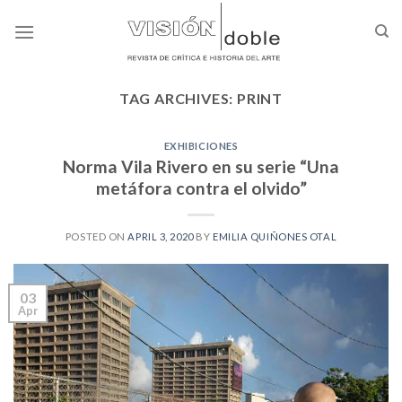
Skip
to
content
TAG ARCHIVES:
PRINT
EXHIBICIONES
Norma Vila Rivero en su serie “Una
metáfora contra el olvido”
POSTED ON
APRIL 3, 2020
BY
EMILIA QUIÑONES OTAL
03
Apr