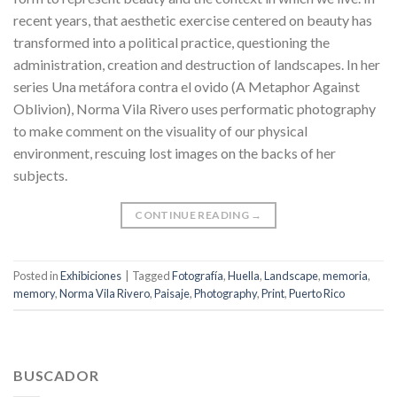
recent years, that aesthetic exercise centered on beauty has
transformed into a political practice, questioning the
administration, creation and destruction of landscapes. In her
series Una metáfora contra el ovido (A Metaphor Against
Oblivion), Norma Vila Rivero uses performatic photography
to make comment on the visuality of our physical
environment, rescuing lost images on the backs of her
subjects.
CONTINUE READING
→
Posted in
Exhibiciones
|
Tagged
Fotografía
,
Huella
,
Landscape
,
memoria
,
memory
,
Norma Vila Rivero
,
Paisaje
,
Photography
,
Print
,
Puerto Rico
BUSCADOR