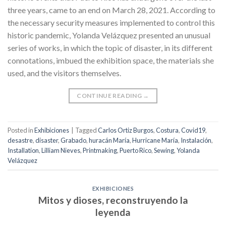
three years, came to an end on March 28, 2021. According to
the necessary security measures implemented to control this
historic pandemic, Yolanda Velázquez presented an unusual
series of works, in which the topic of disaster, in its different
connotations, imbued the exhibition space, the materials she
used, and the visitors themselves.
CONTINUE READING
→
Posted in
Exhibiciones
|
Tagged
Carlos Ortiz Burgos
,
Costura
,
Covid19
,
desastre
,
disaster
,
Grabado
,
huracán María
,
Hurricane María
,
Instalación
,
Installation
,
Lilliam Nieves
,
Printmaking
,
Puerto Rico
,
Sewing
,
Yolanda
Velázquez
EXHIBICIONES
Mitos y dioses, reconstruyendo la
leyenda