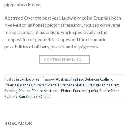
pigmentos de óleo.
Abstract: Over the past year, Ludwig Medina Cruz has been
involved on an honest pictorial research, focused on several
formal aspects of his artistic work, specifically in the
composition of geometric shapes and the chromatic
possibilities of oil bars, pastels and oil pigments.
CONTINUE READING
→
Posted in
Exhibiciones
|
Tagged
Abstract Painting
,
Betances Gallery
,
Galería Betances
,
huracán María
,
Hurricane María
,
Ludwig Medina Cruz
,
Painting
,
Pintura
,
Pintura Abstracta
,
Pintura Puertorriqueña
,
Puerto Rican
Painting
,
Ramón López Colón
BUSCADOR