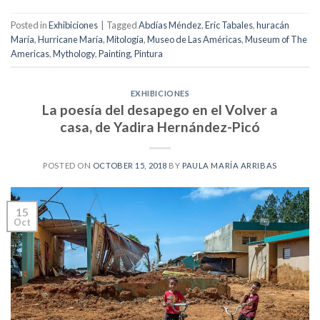
Posted in
Exhibiciones
|
Tagged
Abdías Méndez
,
Eric Tabales
,
huracán
María
,
Hurricane María
,
Mitología
,
Museo de Las Américas
,
Museum of The
Americas
,
Mythology
,
Painting
,
Pintura
EXHIBICIONES
La poesía del desapego en el Volver a
casa, de Yadira Hernández-Picó
POSTED ON
OCTOBER 15, 2018
BY
PAULA MARÍA ARRIBAS
15
Oct