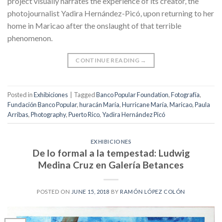
project visually narrates the experience of its creator, the
photojournalist Yadira Hernández-Picó, upon returning to her
home in Maricao after the onslaught of that terrible
phenomenon.
CONTINUE READING
→
Posted in
Exhibiciones
|
Tagged
Banco Popular Foundation
,
Fotografía
,
Fundación Banco Popular
,
huracán María
,
Hurricane María
,
Maricao
,
Paula
Arribas
,
Photography
,
Puerto Rico
,
Yadira Hernández Picó
EXHIBICIONES
De lo formal a la tempestad: Ludwig
Medina Cruz en Galería Betances
POSTED ON
JUNE 15, 2018
BY
RAMÓN LÓPEZ COLÓN