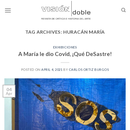
Skip
to
content
TAG ARCHIVES:
HURACÁN MARÍA
EXHIBICIONES
A María le dio Covid, ¡Qué DeSastre!
POSTED ON
APRIL 4, 2021
BY
CARLOS ORTIZ BURGOS
04
Apr