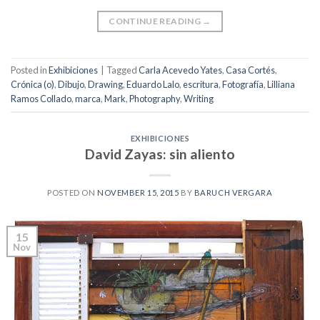
CONTINUE READING
→
Posted in
Exhibiciones
|
Tagged
Carla Acevedo Yates
,
Casa Cortés
,
Crónica (o)
,
Dibujo
,
Drawing
,
Eduardo Lalo
,
escritura
,
Fotografía
,
Lilliana
Ramos Collado
,
marca
,
Mark
,
Photography
,
Writing
EXHIBICIONES
David Zayas: sin aliento
POSTED ON
NOVEMBER 15, 2015
BY
BARUCH VERGARA
15
Nov