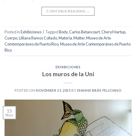
CONTINUE READING
→
Posted in
Exhibiciones
|
Tagged
Body
,
Carlos Betancourt
,
Cheryl Hartup
,
Cuerpo
,
Lilliana Ramos Collado
,
Materia
,
Matter
,
Museo de Arte
Comtemporáneo de Puerto Rico
,
Museo de Arte Contemporáneo de Puerto
Rico
EXHIBICIONES
Los muros de la Uni
POSTED ON
NOVEMBER 15, 2015
BY
DIANNE BRÁS FELICIANO
15
Nov