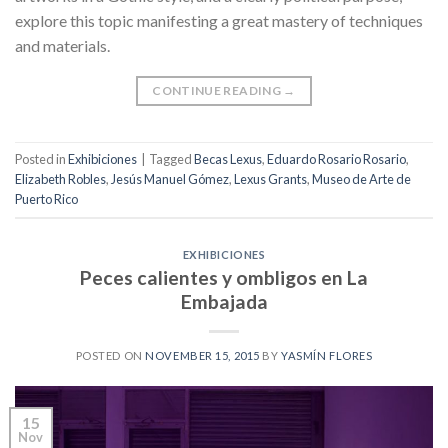
explore this topic manifesting a great mastery of techniques
and materials.
CONTINUE READING
→
Posted in
Exhibiciones
|
Tagged
Becas Lexus
,
Eduardo Rosario Rosario
,
Elizabeth Robles
,
Jesús Manuel Gómez
,
Lexus Grants
,
Museo de Arte de
Puerto Rico
EXHIBICIONES
Peces calientes y ombligos en La
Embajada
POSTED ON
NOVEMBER 15, 2015
BY
YASMÍN FLORES
15
Nov