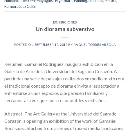
Humanidades UPR-Mayagüez
,
Nightmare
,
Painting
,
pesadilla
,
Pintura
,
Ramón López Colón
EXHIBICIONES
Un diorama subversivo
POSTED ON
SEPTEMBER 15, 2015
BY
RAQUEL TORRES ARZOLA
Resumen: Gamaliel Rodríguez inaugura exhibición en la
Galería de Arte de la Universidad del Sagrado Corazón. A
partir de una serie de paisajes realizados en medio mixto reta
el tradicional concepto de diorama e invita al espectador a
enfrentarse a unos espacios que parecen familiares y
cercanos, a la vez que son irreconocibles y extraños.
Abstract: The Art Gallery at the Universidad del Sagrado
Corazón is opening an exhibition of the work of Gamaliel
Rodríguez. Starting from a series of mixed media landscapes,