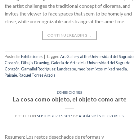
the artist challenges the traditional concept of diorama, and
invites the viewer to face spaces that seem to be homely and
close, while unrecognizable and strange at the same time.
CONTINUE READING
→
Posted in
Exhibiciones
|
Tagged
Art Gallery at the Universidad del Sagrado
Corazón
,
Dibujo
,
Drawing
,
Galería de Arte de la Universidad del Sagrado
Corazón
,
Gamaliel Rodríguez
,
Landscape
,
medios mixtos
,
mixed media
,
Paisaje
,
Raquel Torres Arzola
EXHIBICIONES
La cosa como objeto, el objeto como arte
POSTED ON
SEPTEMBER 15, 2015
BY
ABDÍAS MÉNDEZ ROBLES
Resumen: Los restos desechados de reformas y