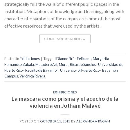
strategically fills the walls of different public spaces in the
institution. Metaphors of knowledge and learning, along with
characteristic symbols of the campus are some of the most
effective resources that were used by the artists.
CONTINUE READING
→
Posted in
Exhibiciones
|
Tagged
Dianne Brás Feliciano
,
Margarita
Fernández Zabala
,
Matadero Art
,
Mural
,
Ricardo Sánchez
,
Universidad de
Puerto Rico - Recinto de Bayamón
,
University of Puerto Rico - Bayamón
Campus
,
Verónica Rivera
EXHIBICIONES
La mascara como prisma y el acecho de la
violencia en Jotham Malavé
POSTED ON
OCTOBER 15, 2015
BY
ALEXANDRA PAGÁN