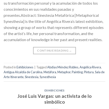
su transformación personal y la acumulación de todos los
conocimientos en sus realidades pasadas y
presentes.Abstract: Sinestesia Metafórica [Metaphorical
Synesthesia] is the title of Angélica Rivera’s latest exhibition,
showing a group of works that represents different episodes
of the artist’s life, her personal transformation, and the
accumulation of knowledge in her past and present realities.
CONTINUE READING
→
Posted in
Exhibiciones
|
Tagged
Abdías Méndez Robles
,
Angélica Rivera
,
Antigua Alcaldía de Carolina
,
Metáfora
,
Metaphor
,
Painting
,
Pintura
,
Sala de
Arte Itinerante
,
Sinestesia
,
Synesthesia
EXHIBICIONES
José Luis Vargas: un activista de lo
simbólico