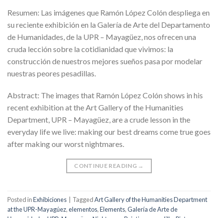
Resumen: Las imágenes que Ramón López Colón despliega en
su reciente exhibición en la Galería de Arte del Departamento
de Humanidades, de la UPR – Mayagüez, nos ofrecen una
cruda lección sobre la cotidianidad que vivimos: la
construcción de nuestros mejores sueños pasa por modelar
nuestras peores pesadillas.
Abstract: The images that Ramón López Colón shows in his
recent exhibition at the Art Gallery of the Humanities
Department, UPR – Mayagüez, are a crude lesson in the
everyday life we live: making our best dreams come true goes
after making our worst nightmares.
CONTINUE READING
→
Posted in
Exhibiciones
|
Tagged
Art Gallery of the Humanities Department
at the UPR-Mayagúez
,
elementos
,
Elements
,
Galería de Arte de