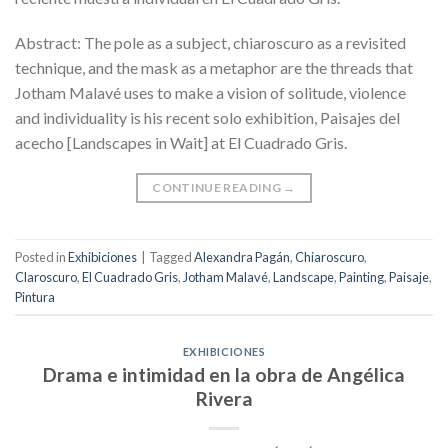
Abstract: The pole as a subject, chiaroscuro as a revisited
technique, and the mask as a metaphor are the threads that
Jotham Malavé uses to make a vision of solitude, violence
and individuality is his recent solo exhibition, Paisajes del
acecho [Landscapes in Wait] at El Cuadrado Gris.
CONTINUE READING
→
Posted in
Exhibiciones
|
Tagged
Alexandra Pagán
,
Chiaroscuro
,
Claroscuro
,
El Cuadrado Gris
,
Jotham Malavé
,
Landscape
,
Painting
,
Paisaje
,
Pintura
EXHIBICIONES
Drama e intimidad en la obra de Angélica
Rivera