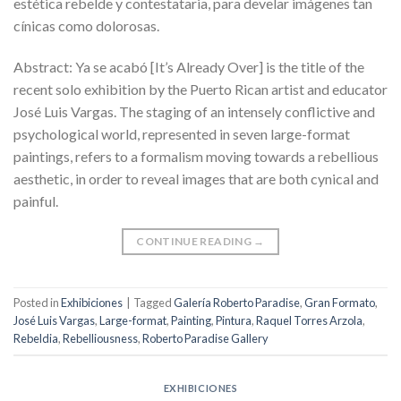
estética rebelde y contestataria, para develar imágenes tan
cínicas como dolorosas.
Abstract: Ya se acabó [It’s Already Over] is the title of the
recent solo exhibition by the Puerto Rican artist and educator
José Luis Vargas. The staging of an intensely conflictive and
psychological world, represented in seven large-format
paintings, refers to a formalism moving towards a rebellious
aesthetic, in order to reveal images that are both cynical and
painful.
CONTINUE READING
→
Posted in
Exhibiciones
|
Tagged
Galería Roberto Paradise
,
Gran Formato
,
José Luis Vargas
,
Large-format
,
Painting
,
Pintura
,
Raquel Torres Arzola
,
Rebeldia
,
Rebelliousness
,
Roberto Paradise Gallery
EXHIBICIONES