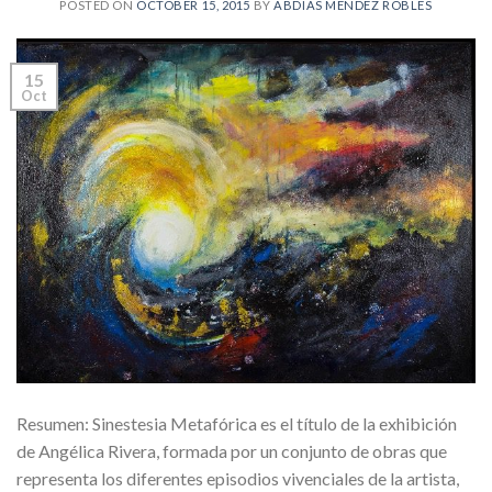
POSTED ON
OCTOBER 15, 2015
BY
ABDÍAS MÉNDEZ ROBLES
15
Oct
Resumen: Sinestesia Metafórica es el título de la exhibición
de Angélica Rivera, formada por un conjunto de obras que
representa los diferentes episodios vivenciales de la artista,