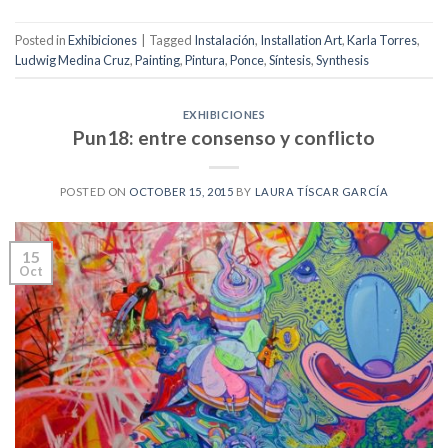
Posted in
Exhibiciones
|
Tagged
Instalación
,
Installation Art
,
Karla Torres
,
Ludwig Medina Cruz
,
Painting
,
Pintura
,
Ponce
,
Síntesis
,
Synthesis
EXHIBICIONES
Pun18: entre consenso y conflicto
POSTED ON
OCTOBER 15, 2015
BY
LAURA TÍSCAR GARCÍA
15
Oct