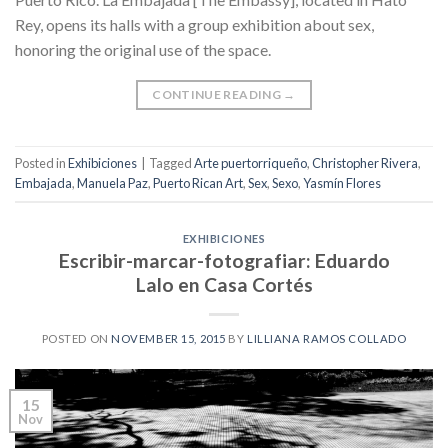
Rey, opens its halls with a group exhibition about sex,
honoring the original use of the space.
CONTINUE READING
→
Posted in
Exhibiciones
|
Tagged
Arte puertorriqueño
,
Christopher Rivera
,
Embajada
,
Manuela Paz
,
Puerto Rican Art
,
Sex
,
Sexo
,
Yasmín Flores
EXHIBICIONES
Escribir-marcar-fotografiar: Eduardo
Lalo en Casa Cortés
POSTED ON
NOVEMBER 15, 2015
BY
LILLIANA RAMOS COLLADO
15
Nov