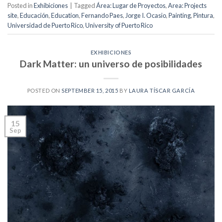
Posted in
Exhibiciones
|
Tagged
Área: Lugar de Proyectos
,
Area: Projects
site
,
Educación
,
Education
,
Fernando Paes
,
Jorge I. Ocasio
,
Painting
,
Pintura
,
Universidad de Puerto Rico
,
University of Puerto Rico
EXHIBICIONES
Dark Matter: un universo de posibilidades
POSTED ON
SEPTEMBER 15, 2015
BY
LAURA TÍSCAR GARCÍA
15
Sep