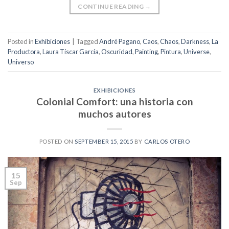
CONTINUE READING
→
Posted in
Exhibiciones
|
Tagged
André Pagano
,
Caos
,
Chaos
,
Darkness
,
La
Productora
,
Laura Tíscar García
,
Oscuridad
,
Painting
,
Pintura
,
Universe
,
Universo
EXHIBICIONES
Colonial Comfort: una historia con
muchos autores
POSTED ON
SEPTEMBER 15, 2015
BY
CARLOS OTERO
15
Sep