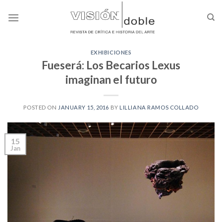
Skip
to
content
EXHIBICIONES
Fueserá: Los Becarios Lexus
imaginan el futuro
POSTED ON
JANUARY 15, 2016
BY
LILLIANA RAMOS COLLADO
15
Jan