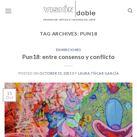
Skip
to
content
TAG ARCHIVES:
PUN18
EXHIBICIONES
Pun18: entre consenso y conflicto
POSTED ON
OCTOBER 15, 2015
BY
LAURA TÍSCAR GARCÍA
15
Oct