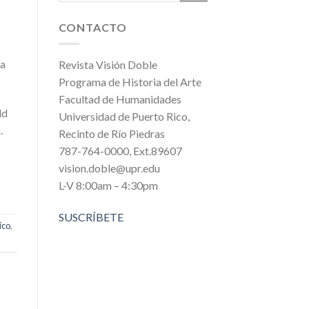
CONTACTO
ra
Revista Visión Doble
Programa de Historia del Arte
Facultad de Humanidades
ld
Universidad de Puerto Rico,
.
Recinto de Río Piedras
787-764-0000, Ext.89607
vision.doble@upr.edu
L-V 8:00am – 4:30pm
SUSCRÍBETE
ico
,