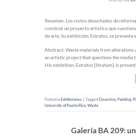
POSTED ON
SEP
Resumen: Los restos desechados de reforma
construir un proyecto artístico que cuestiona
de arte. Su exhibición, Estratos, se present
Abstract: Waste materials from alterations
an artistic project that questions the media 
His exhibition, Estratos [Stratum], is prese
Posted in
Exhibiciones
|
Tagged
Desechos
,
Painting
,
P
University of Puerto Rico
,
Waste
Galería BA 209: un