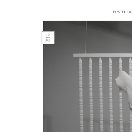
POSTED O
15
Jul