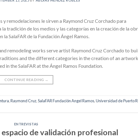
TEMBER 15, 2015
BY
ABDÍAS MÉNDEZ ROBLES
s y remodelaciones le sirven a Raymond Cruz Corchado para
 la tradición de los medios y las categorías en la creación de la ob
a en la SalaFAR de la Fundación Ángel Ramos.
 and remodeling works serve artist Raymond Cruz Corchado to bui
traditions and the different categories in the creation of an artwork
nted in the SalaFAR at the Ángel Ramos Foundation.
CONTINUE READING
→
intura
,
Raymond Cruz
,
SalaFAR Fundación Angel Ramos
,
Universidad de Puerto R
ENTREVISTAS
 espacio de validación profesional