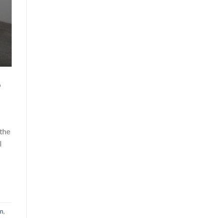
ó
 the
l
om
,