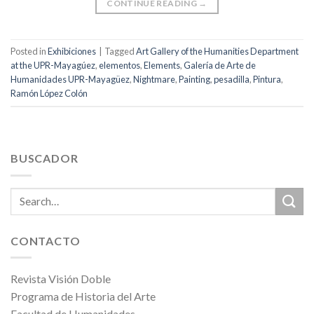
CONTINUE READING
→
Posted in
Exhibiciones
|
Tagged
Art Gallery of the Humanities Department
at the UPR-Mayagúez
,
elementos
,
Elements
,
Galería de Arte de
Humanidades UPR-Mayagüez
,
Nightmare
,
Painting
,
pesadilla
,
Pintura
,
Ramón López Colón
BUSCADOR
CONTACTO
Revista Visión Doble
Programa de Historia del Arte
Facultad de Humanidades