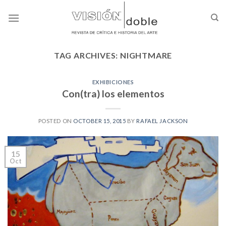
Skip
to
content
TAG ARCHIVES:
NIGHTMARE
EXHIBICIONES
Con(tra) los elementos
POSTED ON
OCTOBER 15, 2015
BY
RAFAEL JACKSON
15
Oct