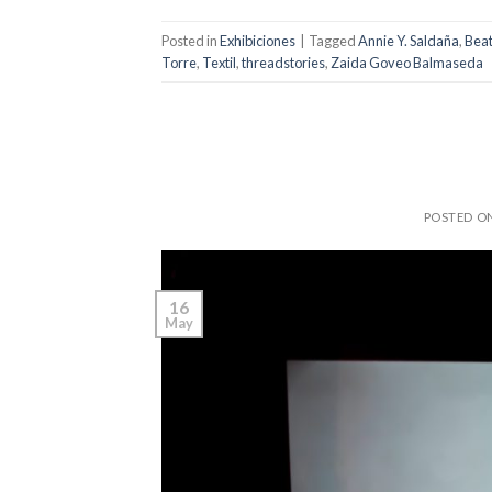
Posted in
Exhibiciones
|
Tagged
Annie Y. Saldaña
,
Beat
Torre
,
Textil
,
threadstories
,
Zaida Goveo Balmaseda
POSTED O
16
May