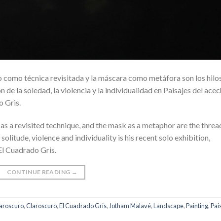
o como técnica revisitada y la máscara como metáfora son los hilo
de la soledad, la violencia y la individualidad en Paisajes del acec
o Gris.
 as a revisited technique, and the mask as a metaphor are the threa
olitude, violence and individuality is his recent solo exhibition,
El Cuadrado Gris.
CONTINUE READING
→
aroscuro
,
Claroscuro
,
El Cuadrado Gris
,
Jotham Malavé
,
Landscape
,
Painting
,
Pai