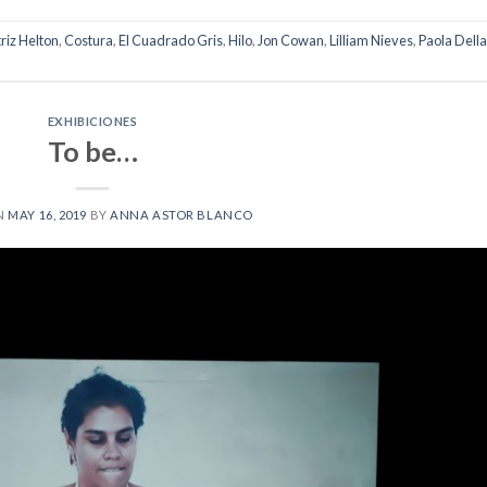
riz Helton
,
Costura
,
El Cuadrado Gris
,
Hilo
,
Jon Cowan
,
Lilliam Nieves
,
Paola Della
EXHIBICIONES
To be…
N
MAY 16, 2019
BY
ANNA ASTOR BLANCO