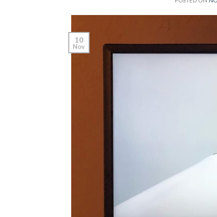
POSTED ON
NO
10
Nov