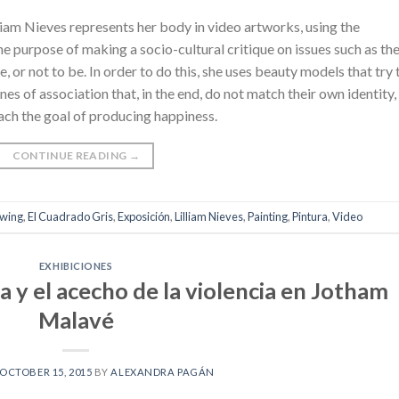
lliam Nieves represents her body in video artworks, using the
he purpose of making a socio-cultural critique on issues such as th
, or not to be. In order to do this, she uses beauty models that try 
es of association that, in the end, do not match their own identity,
ach the goal of producing happiness.
CONTINUE READING
→
wing
,
El Cuadrado Gris
,
Exposición
,
Lilliam Nieves
,
Painting
,
Pintura
,
Video
EXHIBICIONES
 y el acecho de la violencia en Jotham
Malavé
OCTOBER 15, 2015
BY
ALEXANDRA PAGÁN