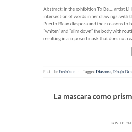
Abstract: In the exhibition To Be…, artist Li
intersection of words in her drawings, with t
Puerto Rican diaspora and their reasons to be
“whiten” and “slim down” the body with routin
resulting in a imposed mask that does not re
Posted in
Exhibiciones
|
Tagged
Diáspora
,
Dibujo
,
Dra
La mascara como prisma
POSTED ON