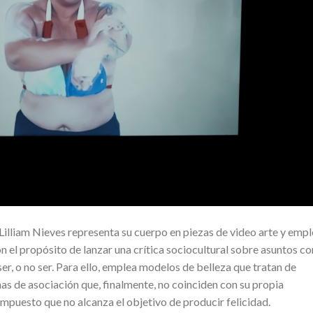
 Lilliam Nieves representa su cuerpo en piezas de video arte y emp
on el propósito de lanzar una crítica sociocultural sobre asuntos c
er, o no ser. Para ello, emplea modelos de belleza que tratan de
nas de asociación que, finalmente, no coinciden con su propia
mpuesto que no alcanza el objetivo de producir felicidad.