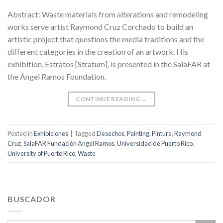
Abstract: Waste materials from alterations and remodeling
works serve artist Raymond Cruz Corchado to build an
artistic project that questions the media traditions and the
different categories in the creation of an artwork. His
exhibition, Estratos [Stratum], is presented in the SalaFAR at
the Ángel Ramos Foundation.
CONTINUE READING
→
Posted in
Exhibiciones
|
Tagged
Desechos
,
Painting
,
Pintura
,
Raymond
Cruz
,
SalaFAR Fundación Angel Ramos
,
Universidad de Puerto Rico
,
University of Puerto Rico
,
Waste
BUSCADOR