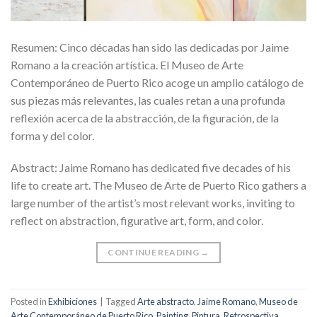
Resumen: Cinco décadas han sido las dedicadas por Jaime
Romano a la creación artística. El Museo de Arte
Contemporáneo de Puerto Rico acoge un amplio catálogo de
sus piezas más relevantes, las cuales retan a una profunda
reflexión acerca de la abstracción, de la figuración, de la
forma y del color.
Abstract: Jaime Romano has dedicated five decades of his
life to create art. The Museo de Arte de Puerto Rico gathers a
large number of the artist’s most relevant works, inviting to
reflect on abstraction, figurative art, form, and color.
CONTINUE READING
→
Posted in
Exhibiciones
|
Tagged
Arte abstracto
,
Jaime Romano
,
Museo de
Arte Contemporáneo de Puerto Rico
,
Painting
,
Pintura
,
Retrospectiva
,