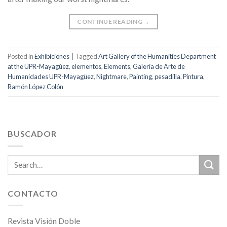
CONTINUE READING
→
Posted in
Exhibiciones
|
Tagged
Art Gallery of the Humanities Department
at the UPR-Mayagúez
,
elementos
,
Elements
,
Galería de Arte de
Humanidades UPR-Mayagüez
,
Nightmare
,
Painting
,
pesadilla
,
Pintura
,
Ramón López Colón
BUSCADOR
CONTACTO
Revista Visión Doble