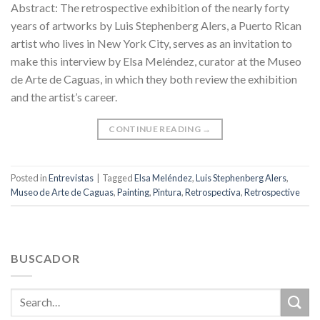
Abstract: The retrospective exhibition of the nearly forty
years of artworks by Luis Stephenberg Alers, a Puerto Rican
artist who lives in New York City, serves as an invitation to
make this interview by Elsa Meléndez, curator at the Museo
de Arte de Caguas, in which they both review the exhibition
and the artist’s career.
CONTINUE READING
→
Posted in
Entrevistas
|
Tagged
Elsa Meléndez
,
Luis Stephenberg Alers
,
Museo de Arte de Caguas
,
Painting
,
Pintura
,
Retrospectiva
,
Retrospective
BUSCADOR