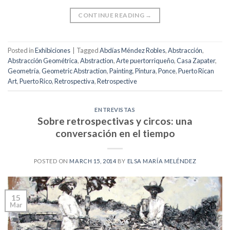
CONTINUE READING
→
Posted in
Exhibiciones
|
Tagged
Abdías Méndez Robles
,
Abstracción
,
Abstracción Geométrica
,
Abstraction
,
Arte puertorriqueño
,
Casa Zapater
,
Geometría
,
Geometric Abstraction
,
Painting
,
Pintura
,
Ponce
,
Puerto Rican
Art
,
Puerto Rico
,
Retrospectiva
,
Retrospective
ENTREVISTAS
Sobre retrospectivas y circos: una
conversación en el tiempo
POSTED ON
MARCH 15, 2014
BY
ELSA MARÍA MELÉNDEZ
15
Mar