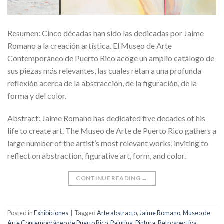
Resumen: Cinco décadas han sido las dedicadas por Jaime
Romano a la creación artística. El Museo de Arte
Contemporáneo de Puerto Rico acoge un amplio catálogo de
sus piezas más relevantes, las cuales retan a una profunda
reflexión acerca de la abstracción, de la figuración, de la
forma y del color.
Abstract: Jaime Romano has dedicated five decades of his
life to create art. The Museo de Arte de Puerto Rico gathers a
large number of the artist’s most relevant works, inviting to
reflect on abstraction, figurative art, form, and color.
CONTINUE READING
→
Posted in
Exhibiciones
|
Tagged
Arte abstracto
,
Jaime Romano
,
Museo de
Arte Contemporáneo de Puerto Rico
,
Painting
,
Pintura
,
Retrospectiva
,