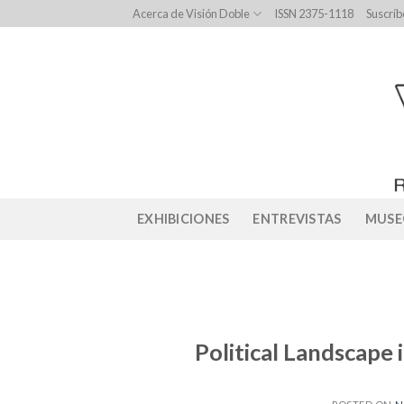
Skip
Acerca de Visión Doble
ISSN 2375-1118
Suscríb
to
content
EXHIBICIONES
ENTREVISTAS
MUSE
Political Landscape