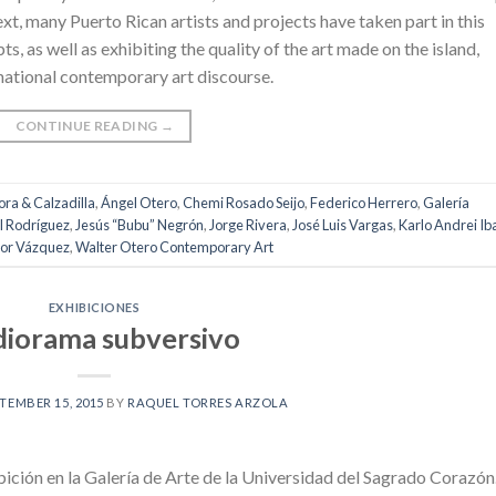
ext, many Puerto Rican artists and projects have taken part in this
s, as well as exhibiting the quality of the art made on the island,
rnational contemporary art discourse.
CONTINUE READING
→
ora & Calzadilla
,
Ángel Otero
,
Chemi Rosado Seijo
,
Federico Herrero
,
Galería
l Rodríguez
,
Jesús “Bubu” Negrón
,
Jorge Rivera
,
José Luis Vargas
,
Karlo Andrei Ib
tor Vázquez
,
Walter Otero Contemporary Art
EXHIBICIONES
diorama subversivo
TEMBER 15, 2015
BY
RAQUEL TORRES ARZOLA
ción en la Galería de Arte de la Universidad del Sagrado Corazón