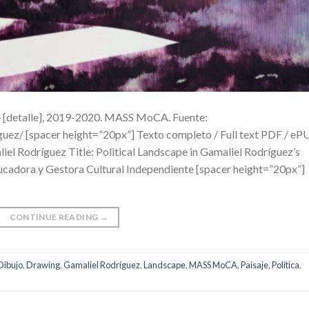
ge [detalle], 2019-2020. MASS MoCA. Fuente:
uez/ [spacer height=”20px”] Texto completo / Full text PDF / eP
aliel Rodríguez Title: Political Landscape in Gamaliel Rodríguez’s
ucadora y Gestora Cultural Independiente [spacer height=”20px”]
CONTINUE READING
→
Dibujo
,
Drawing
,
Gamaliel Rodríguez
,
Landscape
,
MASS MoCA
,
Paisaje
,
Política
,