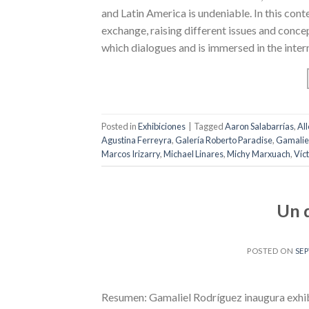
and Latin America is undeniable. In this cont
exchange, raising different issues and concept
which dialogues and is immersed in the inte
Posted in
Exhibiciones
|
Tagged
Aaron Salabarrías
,
All
Agustina Ferreyra
,
Galería Roberto Paradise
,
Gamalie
Marcos Irizarry
,
Michael Linares
,
Michy Marxuach
,
Víc
Un 
POSTED ON
SEP
Resumen: Gamaliel Rodríguez inaugura exhibi