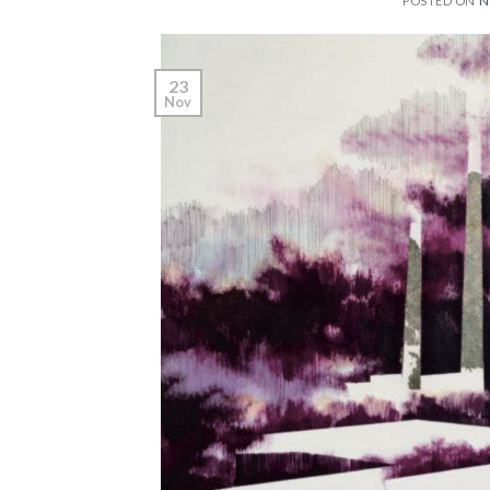
POSTED ON
N
23
Nov