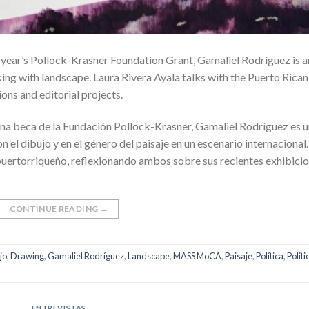
s year’s Pollock-Krasner Foundation Grant, Gamaliel Rodríguez is a
ng with landscape. Laura Rivera Ayala talks with the Puerto Rican
ions and editorial projects.
a beca de la Fundación Pollock-Krasner, Gamaliel Rodríguez es u
 el dibujo y en el género del paisaje en un escenario internacional.
puertorriqueño, reflexionando ambos sobre sus recientes exhibici
CONTINUE READING
→
jo
,
Drawing
,
Gamaliel Rodríguez
,
Landscape
,
MASS MoCA
,
Paisaje
,
Política
,
Politi
ENTREVISTAS