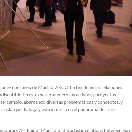
e Contemporáneo de Madrid, ARCO, ha tenido en las relaciones
indiscutible. En este marco, numerosos artistas y proyectos
intercambio, abarcando diversas problemáticas y conceptos, y
la isla, que dialoga y está inmerso en el panorama del arte
porary Art Fair of Madrid, in the artistic relations between Eur