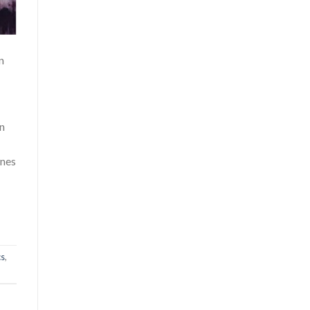
n
n
ones
cs
,