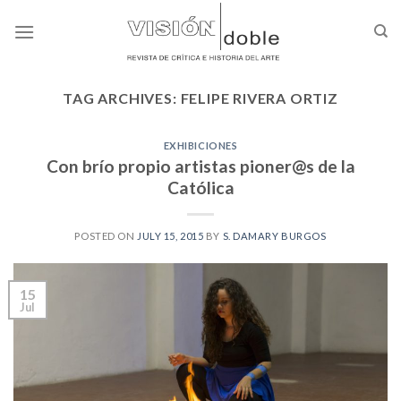
Skip
to
content
TAG ARCHIVES:
FELIPE RIVERA ORTIZ
EXHIBICIONES
Con brío propio artistas pioner@s de la
Católica
POSTED ON
JULY 15, 2015
BY
S. DAMARY BURGOS
15
Jul