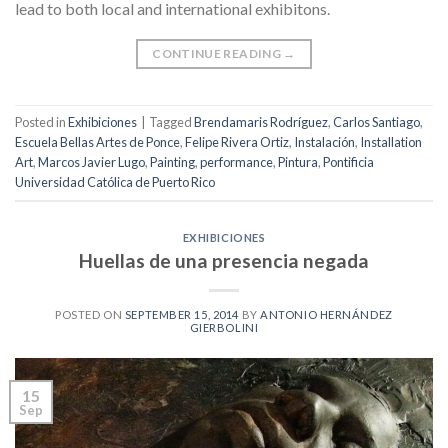
lead to both local and international exhibitons.
CONTINUE READING
→
Posted in
Exhibiciones
|
Tagged
Brendamaris Rodríguez
,
Carlos Santiago
,
Escuela Bellas Artes de Ponce
,
Felipe Rivera Ortiz
,
Instalación
,
Installation
Art
,
Marcos Javier Lugo
,
Painting
,
performance
,
Pintura
,
Pontificia
Universidad Católica de Puerto Rico
EXHIBICIONES
Huellas de una presencia negada
POSTED ON
SEPTEMBER 15, 2014
BY
ANTONIO HERNÁNDEZ
GIERBOLINI
15
Sep