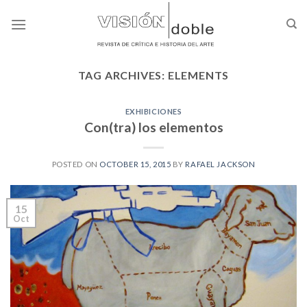
Skip
to
content
TAG ARCHIVES:
ELEMENTS
EXHIBICIONES
Con(tra) los elementos
POSTED ON
OCTOBER 15, 2015
BY
RAFAEL JACKSON
15
Oct