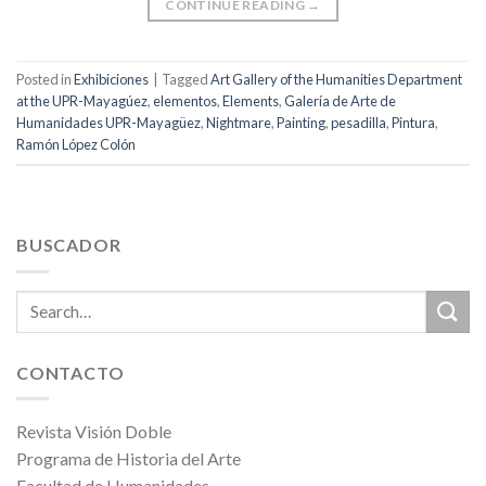
CONTINUE READING
→
Posted in
Exhibiciones
|
Tagged
Art Gallery of the Humanities Department
at the UPR-Mayagúez
,
elementos
,
Elements
,
Galería de Arte de
Humanidades UPR-Mayagüez
,
Nightmare
,
Painting
,
pesadilla
,
Pintura
,
Ramón López Colón
BUSCADOR
CONTACTO
Revista Visión Doble
Programa de Historia del Arte
Facultad de Humanidades