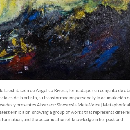
de la exhibición de Angélica Rivera, formada por un conjunto de ob
ciales de la artista, su transformación personal y la acumulación d
asadas y presentes.Abstract: Sinestesia Metafórica [Metaphorical
 latest exhibition, showing a group of works that represents differe
ransformation, and the accumulation of knowledge in her past and