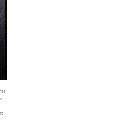
ras
e
nt