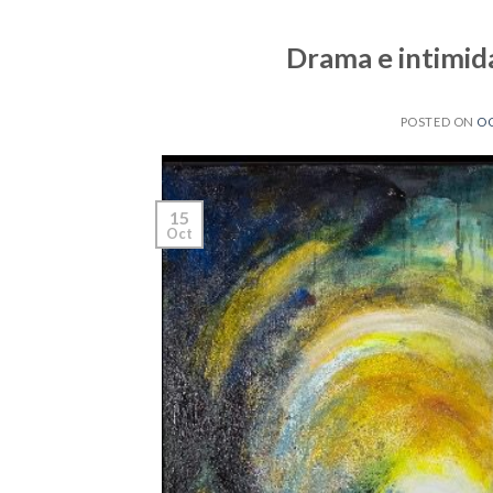
Drama e intimida
POSTED ON
OC
15
Oct