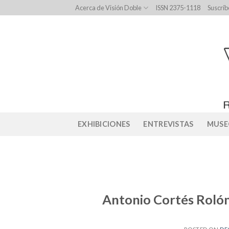
Skip
Acerca de Visión Doble
ISSN 2375-1118
Suscríb
to
content
EXHIBICIONES
ENTREVISTAS
MUSE
Antonio Cortés Rolón