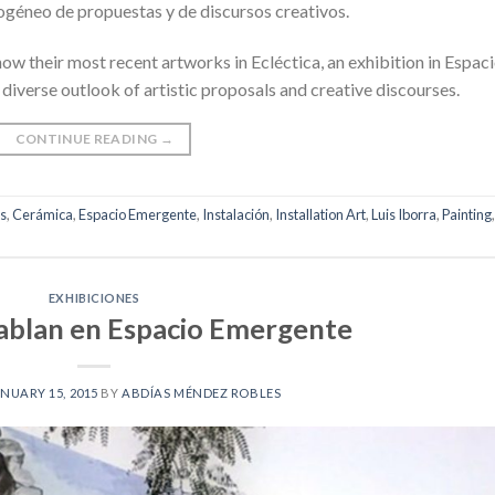
ogéneo de propuestas y de discursos creativos.
ow their most recent artworks in Ecléctica, an exhibition in Espac
iverse outlook of artistic proposals and creative discourses.
CONTINUE READING
→
s
,
Cerámica
,
Espacio Emergente
,
Instalación
,
Installation Art
,
Luis Iborra
,
Painting
,
EXHIBICIONES
ablan en Espacio Emergente
NUARY 15, 2015
BY
ABDÍAS MÉNDEZ ROBLES