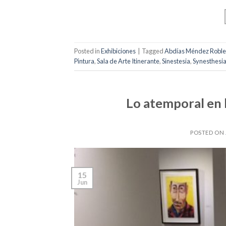
Posted in
Exhibiciones
|
Tagged
Abdías Méndez Roble
Pintura
,
Sala de Arte Itinerante
,
Sinestesia
,
Synesthesi
Lo atemporal en l
POSTED ON
15
Jun