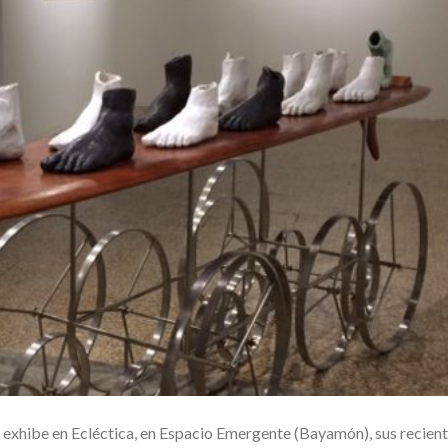
s exhibe en Ecléctica, en Espacio Emergente (Bayamón), sus recien