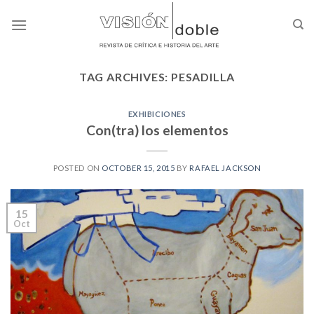
Skip
to
content
TAG ARCHIVES:
PESADILLA
EXHIBICIONES
Con(tra) los elementos
POSTED ON
OCTOBER 15, 2015
BY
RAFAEL JACKSON
15
Oct