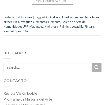
CONTINUE READING
→
Posted in
Exhibiciones
|
Tagged
Art Gallery of the Humanities Department
at the UPR-Mayagúez
,
elementos
,
Elements
,
Galería de Arte de
Humanidades UPR-Mayagüez
,
Nightmare
,
Painting
,
pesadilla
,
Pintura
,
Ramón López Colón
BUSCADOR
CONTACTO
Revista Visión Doble
Programa de Historia del Arte
Facultad de Humanidades