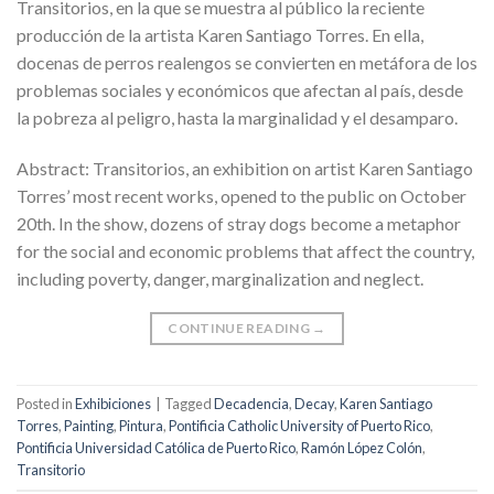
Transitorios, en la que se muestra al público la reciente
producción de la artista Karen Santiago Torres. En ella,
docenas de perros realengos se convierten en metáfora de los
problemas sociales y económicos que afectan al país, desde
la pobreza al peligro, hasta la marginalidad y el desamparo.
Abstract: Transitorios, an exhibition on artist Karen Santiago
Torres’ most recent works, opened to the public on October
20th. In the show, dozens of stray dogs become a metaphor
for the social and economic problems that affect the country,
including poverty, danger, marginalization and neglect.
CONTINUE READING
→
Posted in
Exhibiciones
|
Tagged
Decadencia
,
Decay
,
Karen Santiago
Torres
,
Painting
,
Pintura
,
Pontificia Catholic University of Puerto Rico
,
Pontificia Universidad Católica de Puerto Rico
,
Ramón López Colón
,
Transitorio