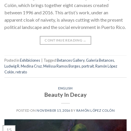
Colón, which brings together eight canvases created
between 1996 and 2016. This artist’s work, under an
apparent cloak of naivety, is always cutting with the present
political landscape and the social environment in Puerto Rico.
CONTINUE READING
→
Posted in
Exhibiciones
|
Tagged
Betances Gallery
,
Galería Betances
,
Ludwig R. Medina Cruz
,
Melissa Ramos Borges
,
portrait
,
Ramón López
Colón
,
retrato
ENGLISH
Beauty In Decay
POSTED ON
NOVEMBER 15, 2016
BY
RAMÓN LÓPEZ COLÓN
15