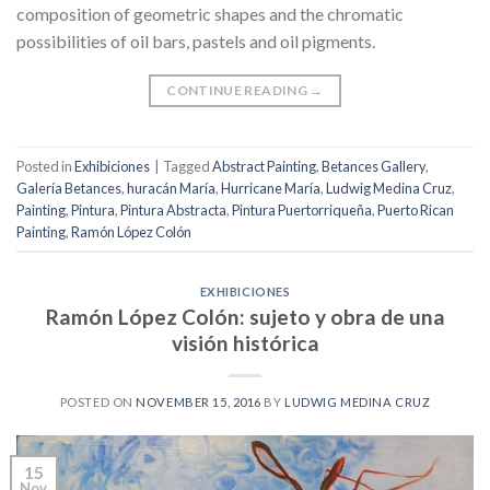
composition of geometric shapes and the chromatic
possibilities of oil bars, pastels and oil pigments.
CONTINUE READING
→
Posted in
Exhibiciones
|
Tagged
Abstract Painting
,
Betances Gallery
,
Galería Betances
,
huracán María
,
Hurricane María
,
Ludwig Medina Cruz
,
Painting
,
Pintura
,
Pintura Abstracta
,
Pintura Puertorriqueña
,
Puerto Rican
Painting
,
Ramón López Colón
EXHIBICIONES
Ramón López Colón: sujeto y obra de una
visión histórica
POSTED ON
NOVEMBER 15, 2016
BY
LUDWIG MEDINA CRUZ
15
Nov