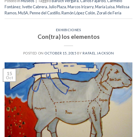
Posted in
Museos
|
Tagged
Baruch Vergara
,
Carlos Fajardo
,
Carmelo
Fontánez
,
Ivette Cabrera
,
Julio Plaza
,
Marcos Irizarry
,
María Luisa
,
Melissa
Ramos
,
MuSA
,
Penne del Castillo
,
Ramón López Colón
,
Zorali de Feria
EXHIBICIONES
Con(tra) los elementos
POSTED ON
OCTOBER 15, 2015
BY
RAFAEL JACKSON
15
Oct