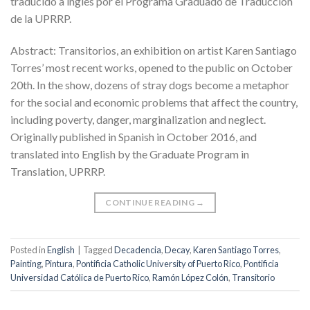
traducido a inglés por el Programa Graduado de Traducción
de la UPRRP.
Abstract: Transitorios, an exhibition on artist Karen Santiago
Torres’ most recent works, opened to the public on October
20th. In the show, dozens of stray dogs become a metaphor
for the social and economic problems that affect the country,
including poverty, danger, marginalization and neglect.
Originally published in Spanish in October 2016, and
translated into English by the Graduate Program in
Translation, UPRRP.
CONTINUE READING
→
Posted in
English
|
Tagged
Decadencia
,
Decay
,
Karen Santiago Torres
,
Painting
,
Pintura
,
Pontificia Catholic University of Puerto Rico
,
Pontificia
Universidad Católica de Puerto Rico
,
Ramón López Colón
,
Transitorio