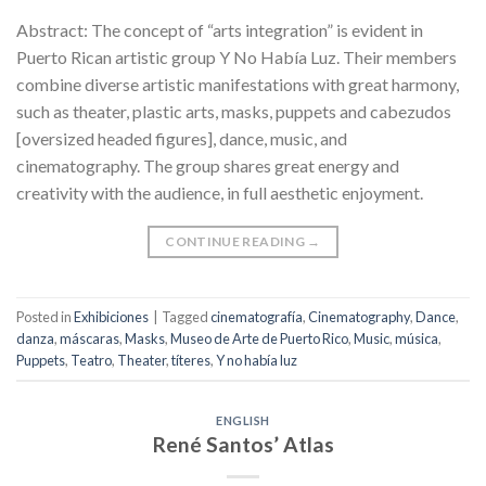
Abstract: The concept of “arts integration” is evident in
Puerto Rican artistic group Y No Había Luz. Their members
combine diverse artistic manifestations with great harmony,
such as theater, plastic arts, masks, puppets and cabezudos
[oversized headed figures], dance, music, and
cinematography. The group shares great energy and
creativity with the audience, in full aesthetic enjoyment.
CONTINUE READING
→
Posted in
Exhibiciones
|
Tagged
cinematografía
,
Cinematography
,
Dance
,
danza
,
máscaras
,
Masks
,
Museo de Arte de Puerto Rico
,
Music
,
música
,
Puppets
,
Teatro
,
Theater
,
títeres
,
Y no había luz
ENGLISH
René Santos’ Atlas