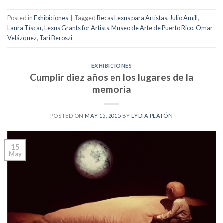
Posted in
Exhibiciones
|
Tagged
Becas Lexus para Artistas
,
Julio Amill
,
Laura Tíscar
,
Lexus Grants for Artists
,
Museo de Arte de Puerto Rico
,
Omar
Velázquez
,
Tari Beroszi
EXHIBICIONES
Cumplir diez años en los lugares de la
memoria
POSTED ON
MAY 15, 2015
BY
LYDIA PLATÓN
15
May