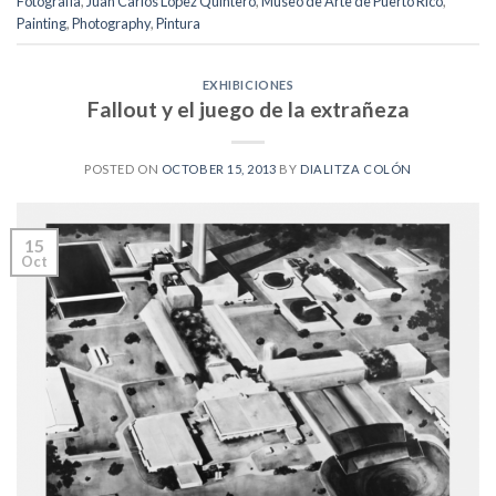
Fotografía
,
Juan Carlos López Quintero
,
Museo de Arte de Puerto Rico
,
Painting
,
Photography
,
Pintura
EXHIBICIONES
Fallout y el juego de la extrañeza
POSTED ON
OCTOBER 15, 2013
BY
DIALITZA COLÓN
15
Oct