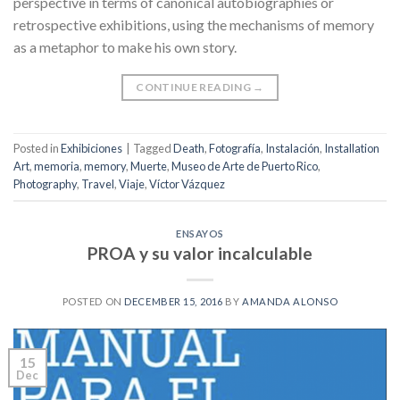
perspective in terms of canonical autobiographies or
retrospective exhibitions, using the mechanisms of memory
as a metaphor to make his own story.
CONTINUE READING
→
Posted in
Exhibiciones
|
Tagged
Death
,
Fotografía
,
Instalación
,
Installation
Art
,
memoria
,
memory
,
Muerte
,
Museo de Arte de Puerto Rico
,
Photography
,
Travel
,
Viaje
,
Víctor Vázquez
ENSAYOS
PROA y su valor incalculable
POSTED ON
DECEMBER 15, 2016
BY
AMANDA ALONSO
15
Dec