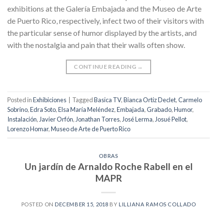
exhibitions at the Galería Embajada and the Museo de Arte
de Puerto Rico, respectively, infect two of their visitors with
the particular sense of humor displayed by the artists, and
with the nostalgia and pain that their walls often show.
CONTINUE READING
→
Posted in
Exhibiciones
|
Tagged
Basica TV
,
Bianca Ortiz Declet
,
Carmelo
Sobrino
,
Edra Soto
,
Elsa María Meléndez
,
Embajada
,
Grabado
,
Humor
,
Instalación
,
Javier Orfón
,
Jonathan Torres
,
José Lerma
,
Josué Pellot
,
Lorenzo Homar
,
Museo de Arte de Puerto Rico
OBRAS
Un jardín de Arnaldo Roche Rabell en el
MAPR
POSTED ON
DECEMBER 15, 2018
BY
LILLIANA RAMOS COLLADO