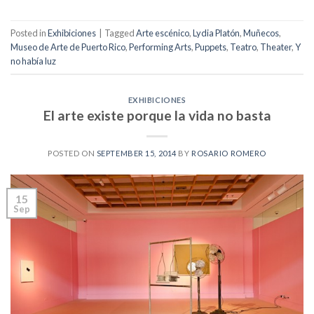
Posted in
Exhibiciones
|
Tagged
Arte escénico
,
Lydia Platón
,
Muñecos
,
Museo de Arte de Puerto Rico
,
Performing Arts
,
Puppets
,
Teatro
,
Theater
,
Y
no había luz
EXHIBICIONES
El arte existe porque la vida no basta
POSTED ON
SEPTEMBER 15, 2014
BY
ROSARIO ROMERO
15
Sep