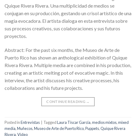
Quique Rivera Rivera. Una multiplicidad de medios se
conjugan en su producción, gestando un crisol artístico de una
magia evocadora. El artista dialoga en esta entrevista sobre
sus procesos creativos, sus colaboraciones y sus futuros
proyectos.
Abstract: For the past six months, the Museo de Arte de
Puerto Rico has shown an anthological exhibition of Quique
Rivera Rivera. Multiple media are combined in his production,
creating an artistic melting pot of evocative magic. In this
interview, the artist discusses his creative processes, his
collaborations and his future projects.
CONTINUE READING
→
Posted in
Entrevistas
|
Tagged
Laura Tíscar García
,
medios mixtos
,
mixed
media
,
Muñecos
,
Museo de Arte de Puerto Rico
,
Puppets
,
Quique Rivera
Rivera
,
Video