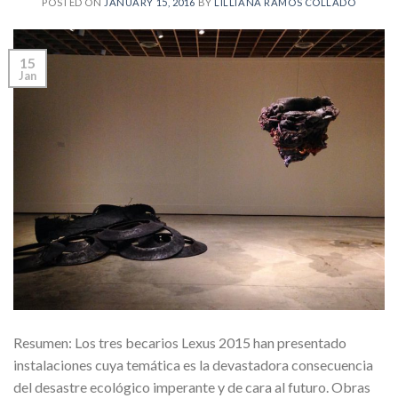
POSTED ON
JANUARY 15, 2016
BY
LILLIANA RAMOS COLLADO
15
Jan
Resumen: Los tres becarios Lexus 2015 han presentado
instalaciones cuya temática es la devastadora consecuencia
del desastre ecológico imperante y de cara al futuro. Obras