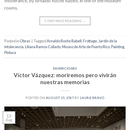
Intolerance, by Arnaldo Roche Rabell, in one of the museum
rooms.
CONTINUE READING
→
Posted in
Obras
|
Tagged
Arnaldo Roche Rabell
,
Frottage
,
Jardín de la
intolerancia
,
Liliana Ramos Collado
,
Museo de Arte de Puerto Rico
,
Painting
,
Pintura
EXHIBICIONES
Víctor Vázquez: moriremos pero vivirán
nuestras memorias
POSTED ON
AUGUST 15, 2017
BY
LAURA BRAVO
15
Aug