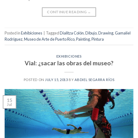
CONTINUE READING
→
Posted in
Exhibiciones
|
Tagged
Dialitza Colón
,
Dibujo
,
Drawing
,
Gamaliel
Rodríguez
,
Museo de Arte de Puerto Rico
,
Painting
,
Pintura
EXHIBICIONES
Vial: ¿sacar las obras del museo?
POSTED ON
JULY 15, 2013
BY
ABDIEL SEGARRA RÍOS
15
Jul