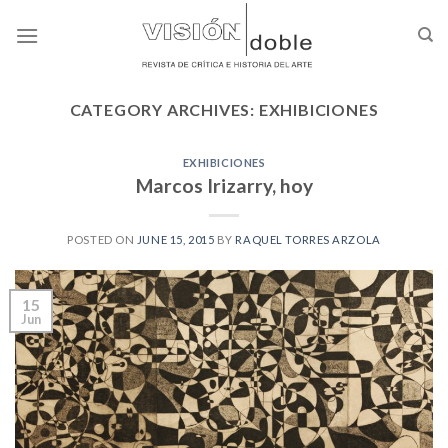
Skip
to
content
CATEGORY ARCHIVES:
EXHIBICIONES
EXHIBICIONES
Marcos Irizarry, hoy
POSTED ON
JUNE 15, 2015
BY
RAQUEL TORRES ARZOLA
15
Jun