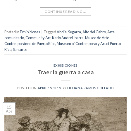
CONTINUE READING
→
Posted in
Exhibiciones
|
Tagged
Abdiel Segarra
,
Alto del Cabro
,
Arte
comunitario
,
Community Art
,
Karlo Andrei Ibarra
,
Museo de Arte
Contemporáneo de Puerto Rico
,
Museum of Contemporary Art of Puerto
Rico
,
Santurce
EXHIBICIONES
Traer la guerra a casa
POSTED ON
APRIL 15, 2015
BY
LILLIANA RAMOS COLLADO
15
Apr