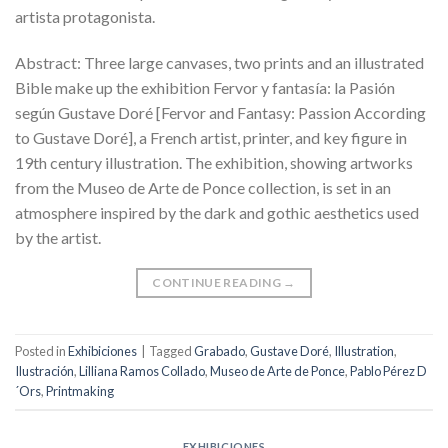
artista protagonista.
Abstract: Three large canvases, two prints and an illustrated
Bible make up the exhibition Fervor y fantasía: la Pasión
según Gustave Doré [Fervor and Fantasy: Passion According
to Gustave Doré], a French artist, printer, and key figure in
19th century illustration. The exhibition, showing artworks
from the Museo de Arte de Ponce collection, is set in an
atmosphere inspired by the dark and gothic aesthetics used
by the artist.
CONTINUE READING
→
Posted in
Exhibiciones
|
Tagged
Grabado
,
Gustave Doré
,
Illustration
,
Ilustración
,
Lilliana Ramos Collado
,
Museo de Arte de Ponce
,
Pablo Pérez D
´Ors
,
Printmaking
EXHIBICIONES