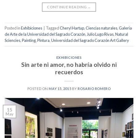
CONTINUE READING
→
Posted in
Exhibiciones
|
Tagged
Cheryl Hartup
,
Ciencias naturales
,
Galería
de Arte de la Universidad del Sagrado Corazón
,
Julio Lugo Rivas
,
Natural
Sciencies
,
Painting
,
Pintura
,
Universidad del Sagrado Corazón Art Gallery
EXHIBICIONES
Sin arte ni amor, no habría olvido ni
recuerdos
POSTED ON
MAY 15, 2015
BY
ROSARIO ROMERO
15
May