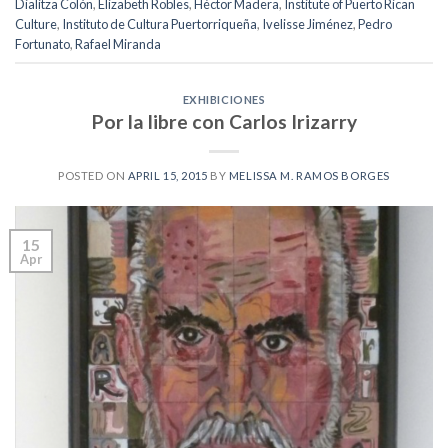
Dialitza Colón
,
Elizabeth Robles
,
Héctor Madera
,
Institute of Puerto Rican
Culture
,
Instituto de Cultura Puertorriqueña
,
Ivelisse Jiménez
,
Pedro
Fortunato
,
Rafael Miranda
EXHIBICIONES
Por la libre con Carlos Irizarry
POSTED ON
APRIL 15, 2015
BY
MELISSA M. RAMOS BORGES
15
Apr