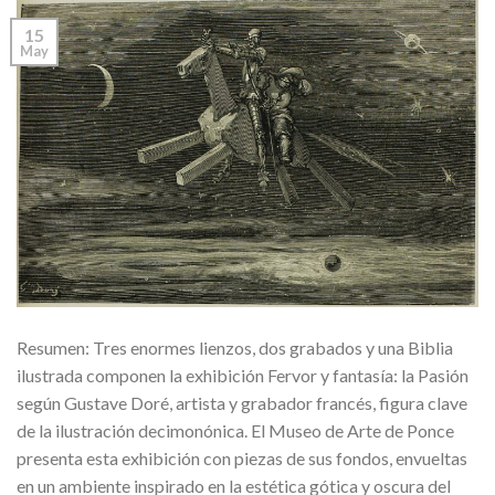
15
May
Resumen: Tres enormes lienzos, dos grabados y una Biblia
ilustrada componen la exhibición Fervor y fantasía: la Pasión
según Gustave Doré, artista y grabador francés, figura clave
de la ilustración decimonónica. El Museo de Arte de Ponce
presenta esta exhibición con piezas de sus fondos, envueltas
en un ambiente inspirado en la estética gótica y oscura del