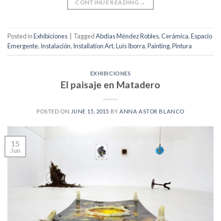
CONTINUE READING
→
Posted in
Exhibiciones
|
Tagged
Abdías Méndez Robles
,
Cerámica
,
Espacio
Emergente
,
Instalación
,
Installation Art
,
Luis Iborra
,
Painting
,
Pintura
EXHIBICIONES
El paisaje en Matadero
POSTED ON
JUNE 15, 2015
BY
ANNA ASTOR BLANCO
15
Jun