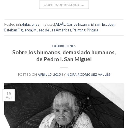
CONTINUE READING
→
Posted in
Exhibiciones
|
Tagged
ADÁL
,
Carlos Irizarry
,
Elizam Escobar
,
Esteban Figueroa
,
Museo de Las Américas
,
Painting
,
Pintura
EXHIBICIONES
Sobre los humanos, demasiado humanos,
de Pedro l. San Miguel
POSTED ON
APRIL 15, 2015
BY
NORA RODRÍGUEZ VALLÉS
15
Apr