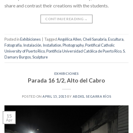
share and contrast their creations with the students.
CONTINUE READING
→
Posted in
Exhibiciones
|
Tagged
Angélica Allen
,
Cheli Sanabria
,
Escultura
,
Fotografía
,
Instalación
,
Installation
,
Photography
,
Pontifical Catholic
University of Puerto Rico
,
Pontificia Universidad Católica de Puerto Rico
,
S.
Damary Burgos
,
Sculpture
EXHIBICIONES
Parada 16 1/2, Alto del Cabro
POSTED ON
APRIL 15, 2015
BY
ABDIEL SEGARRA RÍOS
15
Apr