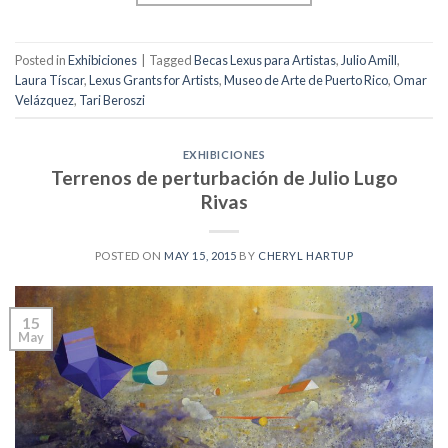
Posted in
Exhibiciones
|
Tagged
Becas Lexus para Artistas
,
Julio Amill
,
Laura Tíscar
,
Lexus Grants for Artists
,
Museo de Arte de Puerto Rico
,
Omar
Velázquez
,
Tari Beroszi
EXHIBICIONES
Terrenos de perturbación de Julio Lugo
Rivas
POSTED ON
MAY 15, 2015
BY
CHERYL HARTUP
15
May