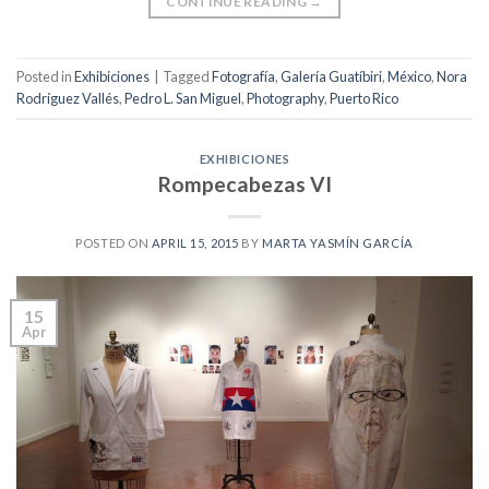
CONTINUE READING
→
Posted in
Exhibiciones
|
Tagged
Fotografía
,
Galería Guatíbiri
,
México
,
Nora
Rodríguez Vallés
,
Pedro L. San Miguel
,
Photography
,
Puerto Rico
EXHIBICIONES
Rompecabezas VI
POSTED ON
APRIL 15, 2015
BY
MARTA YASMÍN GARCÍA
15
Apr