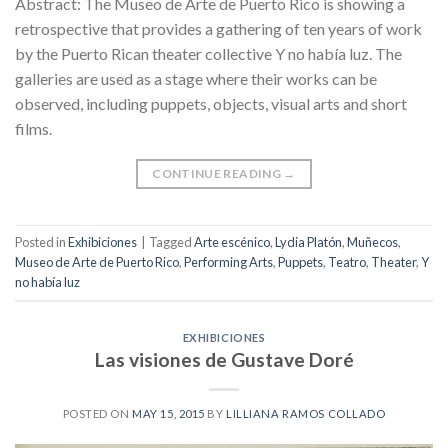
Abstract: The Museo de Arte de Puerto Rico is showing a
retrospective that provides a gathering of ten years of work
by the Puerto Rican theater collective Y no había luz. The
galleries are used as a stage where their works can be
observed, including puppets, objects, visual arts and short
films.
CONTINUE READING
→
Posted in
Exhibiciones
|
Tagged
Arte escénico
,
Lydia Platón
,
Muñecos
,
Museo de Arte de Puerto Rico
,
Performing Arts
,
Puppets
,
Teatro
,
Theater
,
Y
no había luz
EXHIBICIONES
Las visiones de Gustave Doré
POSTED ON
MAY 15, 2015
BY
LILLIANA RAMOS COLLADO