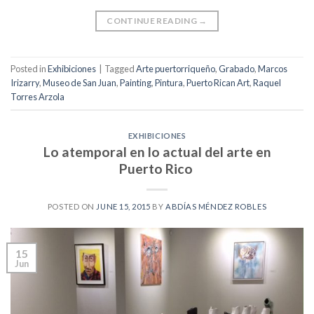
CONTINUE READING
→
Posted in
Exhibiciones
|
Tagged
Arte puertorriqueño
,
Grabado
,
Marcos
Irizarry
,
Museo de San Juan
,
Painting
,
Pintura
,
Puerto Rican Art
,
Raquel
Torres Arzola
EXHIBICIONES
Lo atemporal en lo actual del arte en
Puerto Rico
POSTED ON
JUNE 15, 2015
BY
ABDÍAS MÉNDEZ ROBLES
15
Jun