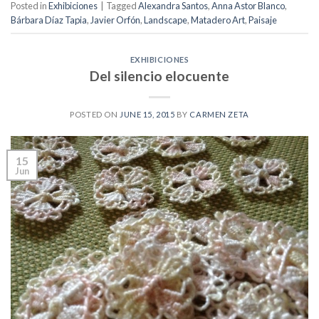
Posted in
Exhibiciones
|
Tagged
Alexandra Santos
,
Anna Astor Blanco
,
Bárbara Díaz Tapia
,
Javier Orfón
,
Landscape
,
Matadero Art
,
Paisaje
EXHIBICIONES
Del silencio elocuente
POSTED ON
JUNE 15, 2015
BY
CARMEN ZETA
15
Jun