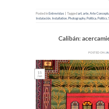
Posted in
Entrevistas
|
Tagged
art
,
arte
,
Arte Conceptu
Instalación
,
Installation
,
Photography
,
Política
,
Politics
,
Calibán: acercamie
POSTED ON
JA
15
Jan