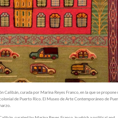
ón Calibán, curada por Marina Reyes Franco, en la que se propone 
ón colonial de Puerto Rico. El Museo de Arte Contemporáneo de Pue
 marzo.
 Calibán, curated by Marina Reyes Franco, in which a political and