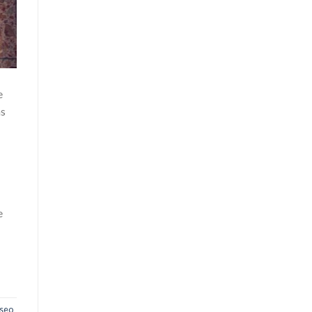
e
as
e
seo