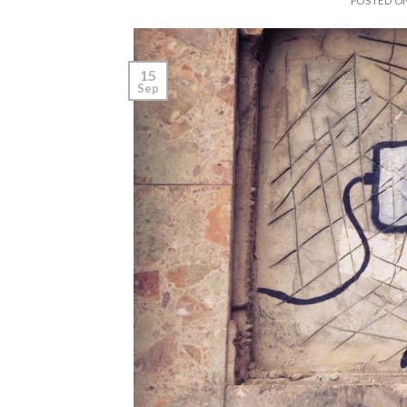
POSTED O
15
Sep