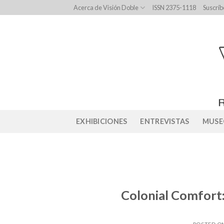
Skip
Acerca de Visión Doble
ISSN 2375-1118
Suscríb
to
content
EXHIBICIONES
ENTREVISTAS
MUSE
Colonial Comfort: