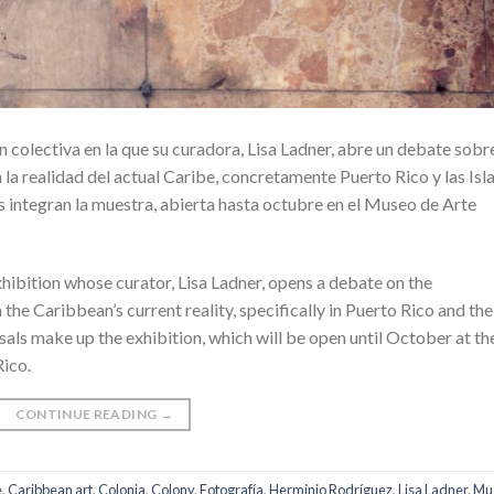
 colectiva en la que su curadora, Lisa Ladner, abre un debate sobr
n la realidad del actual Caribe, concretamente Puerto Rico y las Isl
 integran la muestra, abierta hasta octubre en el Museo de Arte
xhibition whose curator, Lisa Ladner, opens a debate on the
 the Caribbean’s current reality, specifically in Puerto Rico and the
als make up the exhibition, which will be open until October at th
ico.
CONTINUE READING
→
e
,
Caribbean art
,
Colonia
,
Colony
,
Fotografía
,
Herminio Rodríguez
,
Lisa Ladner
,
Mu