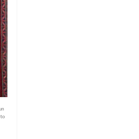
un
rto