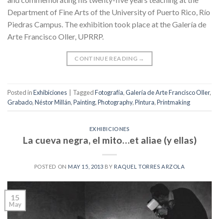
Department of Fine Arts of the University of Puerto Rico, Río
Piedras Campus. The exhibition took place at the Galería de
Arte Francisco Oller, UPRRP.
CONTINUE READING
→
Posted in
Exhibiciones
|
Tagged
Fotografía
,
Galería de Arte Francisco Oller
,
Grabado
,
Néstor Millán
,
Painting
,
Photography
,
Pintura
,
Printmaking
EXHIBICIONES
La cueva negra, el mito…et aliae (y ellas)
POSTED ON
MAY 15, 2013
BY
RAQUEL TORRES ARZOLA
15
May