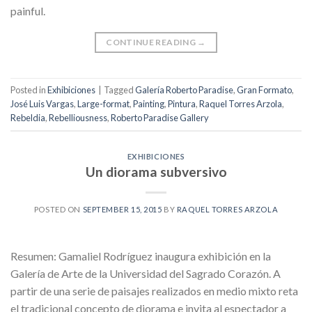
painful.
CONTINUE READING
→
Posted in
Exhibiciones
|
Tagged
Galería Roberto Paradise
,
Gran Formato
,
José Luis Vargas
,
Large-format
,
Painting
,
Pintura
,
Raquel Torres Arzola
,
Rebeldia
,
Rebelliousness
,
Roberto Paradise Gallery
EXHIBICIONES
Un diorama subversivo
POSTED ON
SEPTEMBER 15, 2015
BY
RAQUEL TORRES ARZOLA
Resumen: Gamaliel Rodríguez inaugura exhibición en la
Galería de Arte de la Universidad del Sagrado Corazón. A
partir de una serie de paisajes realizados en medio mixto reta
el tradicional concepto de diorama e invita al espectador a