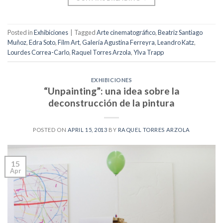
Posted in
Exhibiciones
|
Tagged
Arte cinematográfico
,
Beatriz Santiago
Muñoz
,
Edra Soto
,
Film Art
,
Galería Agustina Ferreyra
,
Leandro Katz
,
Lourdes Correa-Carlo
,
Raquel Torres Arzola
,
Ylva Trapp
EXHIBICIONES
“Unpainting”: una idea sobre la
deconstrucción de la pintura
POSTED ON
APRIL 15, 2013
BY
RAQUEL TORRES ARZOLA
15
Apr