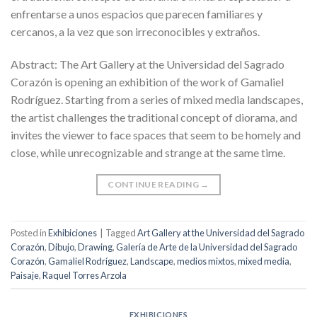
enfrentarse a unos espacios que parecen familiares y
cercanos, a la vez que son irreconocibles y extraños.
Abstract: The Art Gallery at the Universidad del Sagrado
Corazón is opening an exhibition of the work of Gamaliel
Rodríguez. Starting from a series of mixed media landscapes,
the artist challenges the traditional concept of diorama, and
invites the viewer to face spaces that seem to be homely and
close, while unrecognizable and strange at the same time.
CONTINUE READING
→
Posted in
Exhibiciones
|
Tagged
Art Gallery at the Universidad del Sagrado
Corazón
,
Dibujo
,
Drawing
,
Galería de Arte de la Universidad del Sagrado
Corazón
,
Gamaliel Rodríguez
,
Landscape
,
medios mixtos
,
mixed media
,
Paisaje
,
Raquel Torres Arzola
EXHIBICIONES