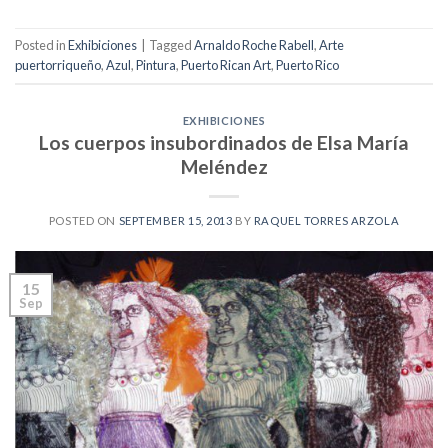
Posted in
Exhibiciones
|
Tagged
Arnaldo Roche Rabell
,
Arte
puertorriqueño
,
Azul
,
Pintura
,
Puerto Rican Art
,
Puerto Rico
EXHIBICIONES
Los cuerpos insubordinados de Elsa María
Meléndez
POSTED ON
SEPTEMBER 15, 2013
BY
RAQUEL TORRES ARZOLA
15
Sep