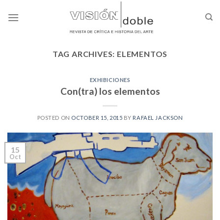
Skip
to
content
TAG ARCHIVES:
ELEMENTOS
EXHIBICIONES
Con(tra) los elementos
POSTED ON
OCTOBER 15, 2015
BY
RAFAEL JACKSON
15
Oct