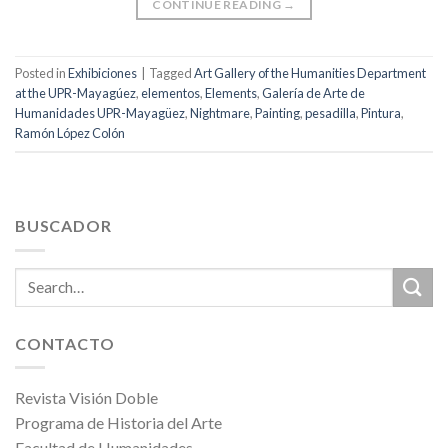
CONTINUE READING
→
Posted in
Exhibiciones
|
Tagged
Art Gallery of the Humanities Department
at the UPR-Mayagúez
,
elementos
,
Elements
,
Galería de Arte de
Humanidades UPR-Mayagüez
,
Nightmare
,
Painting
,
pesadilla
,
Pintura
,
Ramón López Colón
BUSCADOR
CONTACTO
Revista Visión Doble
Programa de Historia del Arte
Facultad de Humanidades