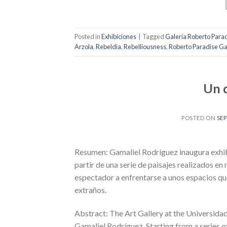
Posted in
Exhibiciones
|
Tagged
Galería Roberto Para
Arzola
,
Rebeldia
,
Rebelliousness
,
Roberto Paradise Ga
Un 
POSTED ON
SEP
Resumen: Gamaliel Rodríguez inaugura exhibi
partir de una serie de paisajes realizados en
espectador a enfrentarse a unos espacios que
extraños.
Abstract: The Art Gallery at the Universida
Gamaliel Rodríguez. Starting from a series o