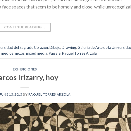
to face spaces that seem to be homely and close, while unrecogniza
CONTINUE READING
→
iversidad del Sagrado Corazón
,
Dibujo
,
Drawing
,
Galería de Arte de la Universida
,
medios mixtos
,
mixed media
,
Paisaje
,
Raquel Torres Arzola
EXHIBICIONES
rcos Irizarry, hoy
JUNE 15, 2015
BY
RAQUEL TORRES ARZOLA