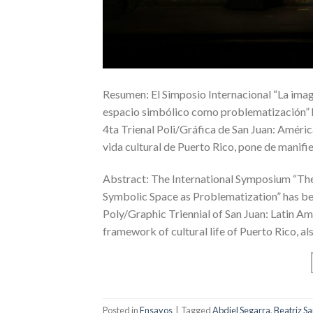
Resumen: El Simposio Internacional “La im
espacio simbólico como problematización” h
4ta Trienal Poli/Gráfica de San Juan: América
vida cultural de Puerto Rico, pone de manif
Abstract: The International Symposium “T
Symbolic Space as Problematization” has be
Poly/Graphic Triennial of San Juan: Latin Am
framework of cultural life of Puerto Rico, a
Posted in
Ensayos
|
Tagged
Abdiel Segarra
,
Beatriz S