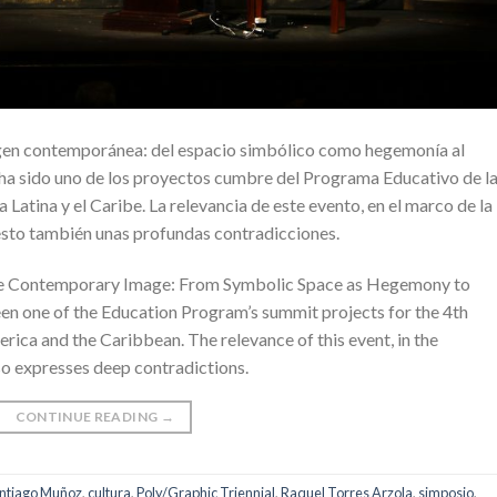
agen contemporánea: del espacio simbólico como hegemonía al
a sido uno de los proyectos cumbre del Programa Educativo de l
 Latina y el Caribe. La relevancia de este evento, en el marco de la
iesto también unas profundas contradicciones.
he Contemporary Image: From Symbolic Space as Hegemony to
en one of the Education Program’s summit projects for the 4th
erica and the Caribbean. The relevance of this event, in the
lso expresses deep contradictions.
CONTINUE READING
→
antiago Muñoz
,
cultura
,
Poly/Graphic Triennial
,
Raquel Torres Arzola
,
simposio
,