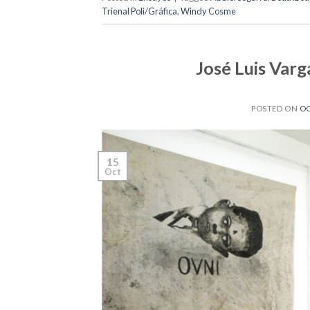
Trienal Poli/Gráfica
,
Windy Cosme
José Luis Varga
POSTED ON
OC
15
Oct