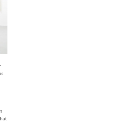
é
as
en
that