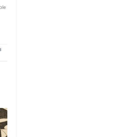
ble
d