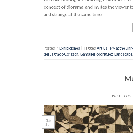
concept of diorama, and invites the viewer 
and strange at the same time.
Posted in
Exhibiciones
|
Tagged
Art Gallery at the Un
del Sagrado Corazón
,
Gamaliel Rodríguez
,
Landscape
Ma
POSTED ON
15
Jun