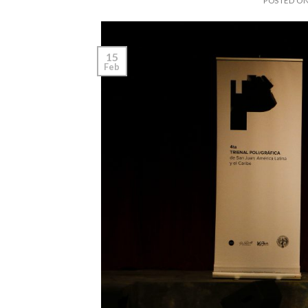
POSTED O
15
Feb