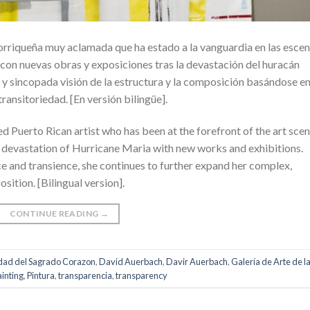
torriqueña muy aclamada que ha estado a la vanguardia en las esce
 con nuevas obras y exposiciones tras la devastación del huracán
 y sincopada visión de la estructura y la composición basándose e
ransitoriedad. [En versión bilingüe].
ed Puerto Rican artist who has been at the forefront of the art sce
 devastation of Hurricane Maria with new works and exhibitions.
ce and transience, she continues to further expand her complex,
ition. [Bilingual version].
CONTINUE READING
→
idad del Sagrado Corazon
,
David Auerbach
,
Davir Auerbach
,
Galería de Arte de l
ainting
,
Pintura
,
transparencia
,
transparency