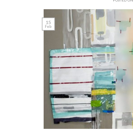
POSTED O
15
Feb