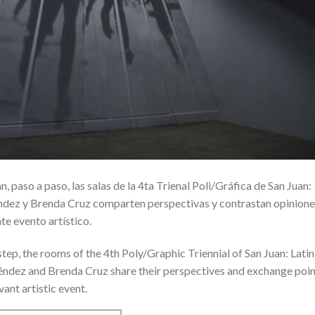
paso a paso, las salas de la 4ta Trienal Poli/Gráfica de San Juan:
éndez y Brenda Cruz comparten perspectivas y contrastan opinione
te evento artístico.
step, the rooms of the 4th Poly/Graphic Triennial of San Juan: Latin
ndez and Brenda Cruz share their perspectives and exchange poin
vant artistic event.