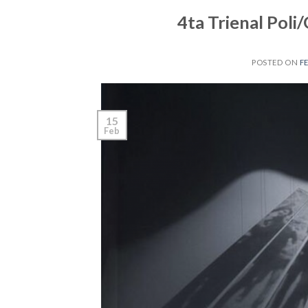
4ta Trienal Poli
POSTED ON
F
15
Feb