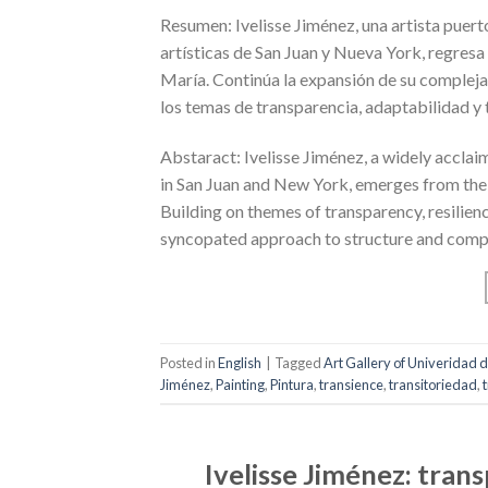
Resumen: Ivelisse Jiménez, una artista puer
artísticas de San Juan y Nueva York, regresa
María. Continúa la expansión de su compleja
los temas de transparencia, adaptabilidad y t
Abstaract: Ivelisse Jiménez, a widely acclai
in San Juan and New York, emerges from the
Building on themes of transparency, resilien
syncopated approach to structure and compos
Posted in
English
|
Tagged
Art Gallery of Univeridad 
Jiménez
,
Painting
,
Pintura
,
transience
,
transitoriedad
,
Ivelisse Jiménez: tran