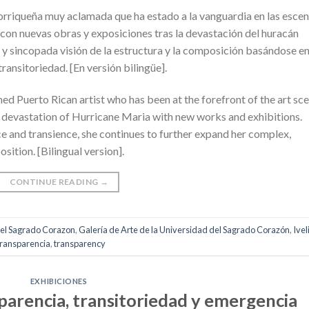
torriqueña muy aclamada que ha estado a la vanguardia en las esce
 con nuevas obras y exposiciones tras la devastación del huracán
 y sincopada visión de la estructura y la composición basándose e
ransitoriedad. [En versión bilingüe].
med Puerto Rican artist who has been at the forefront of the art sc
 devastation of Hurricane Maria with new works and exhibitions.
ce and transience, she continues to further expand her complex,
ition. [Bilingual version].
CONTINUE READING
→
del Sagrado Corazon
,
Galería de Arte de la Universidad del Sagrado Corazón
,
Ivel
transparencia
,
transparency
EXHIBICIONES
sparencia, transitoriedad y emergencia