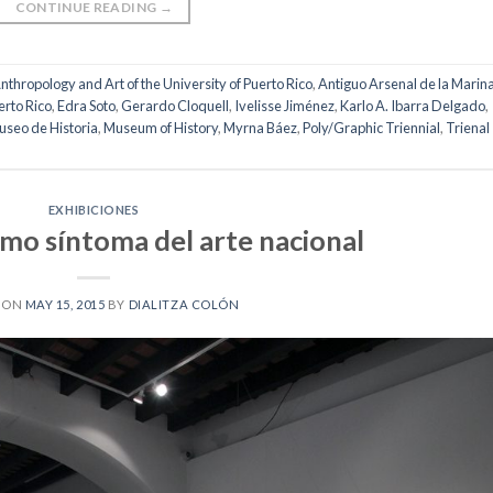
CONTINUE READING
→
nthropology and Art of the University of Puerto Rico
,
Antiguo Arsenal de la Marin
erto Rico
,
Edra Soto
,
Gerardo Cloquell
,
Ivelisse Jiménez
,
Karlo A. Ibarra Delgado
,
seo de Historia
,
Museum of History
,
Myrna Báez
,
Poly/Graphic Triennial
,
Trienal
EXHIBICIONES
mo síntoma del arte nacional
 ON
MAY 15, 2015
BY
DIALITZA COLÓN