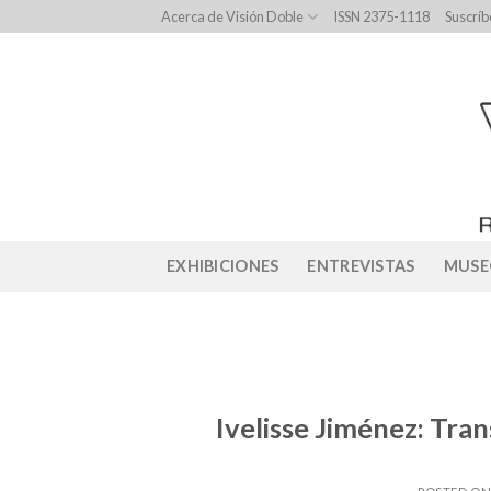
Skip
Acerca de Visión Doble
ISSN 2375-1118
Suscríb
to
content
EXHIBICIONES
ENTREVISTAS
MUSE
Ivelisse Jiménez: Tr