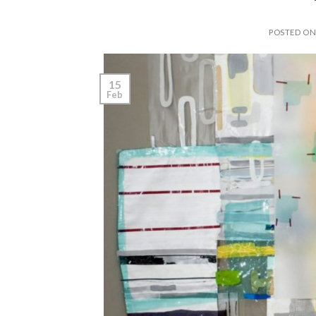
POSTED O
15
Feb