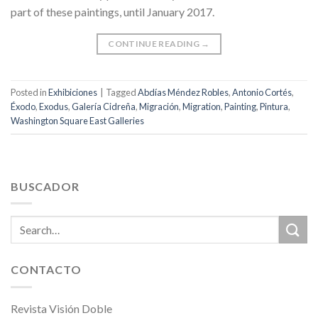
part of these paintings, until January 2017.
CONTINUE READING
→
Posted in
Exhibiciones
|
Tagged
Abdías Méndez Robles
,
Antonio Cortés
,
Éxodo
,
Exodus
,
Galería Cidreña
,
Migración
,
Migration
,
Painting
,
Pintura
,
Washington Square East Galleries
BUSCADOR
CONTACTO
Revista Visión Doble