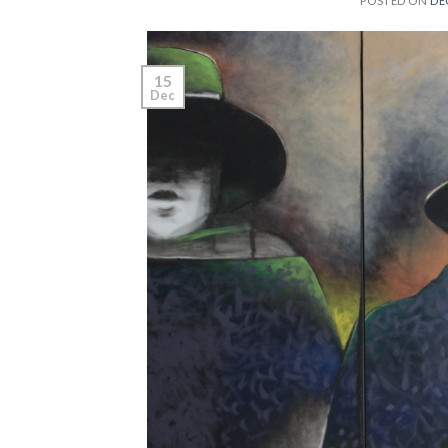
POSTED ON
DE
15
Dec