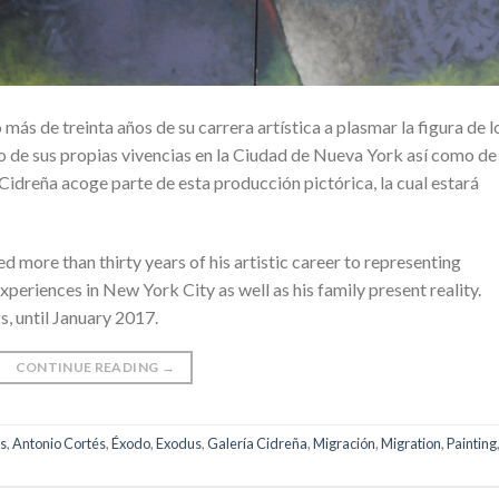
s de treinta años de su carrera artística a plasmar la figura de l
o de sus propias vivencias en la Ciudad de Nueva York así como de
a Cidreña acoge parte de esta producción pictórica, la cual estará
 more than thirty years of his artistic career to representing
periences in New York City as well as his family present reality.
s, until January 2017.
CONTINUE READING
→
s
,
Antonio Cortés
,
Éxodo
,
Exodus
,
Galería Cidreña
,
Migración
,
Migration
,
Painting