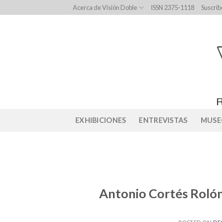
Skip
Acerca de Visión Doble
ISSN 2375-1118
Suscríb
to
content
EXHIBICIONES
ENTREVISTAS
MUSE
Antonio Cortés Rolón