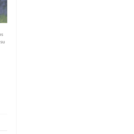
os
 su
,