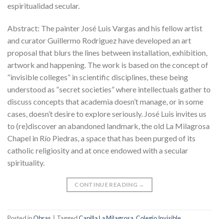
espiritualidad secular.
Abstract: The painter José Luis Vargas and his fellow artist
and curator Guillermo Rodriguez have developed an art
proposal that blurs the lines between installation, exhibition,
artwork and happening. The work is based on the concept of
“invisible colleges” in scientific disciplines, these being
understood as “secret societies” where intellectuals gather to
discuss concepts that academia doesn’t manage, or in some
cases, doesn’t desire to explore seriously. José Luis invites us
to (re)discover an abandoned landmark, the old La Milagrosa
Chapel in Río Piedras, a space that has been purged of its
catholic religiosity and at once endowed with a secular
spirituality.
CONTINUE READING
→
Posted in
Obras
|
Tagged
Capilla La Milagrosa
,
Colegio Invisible
,