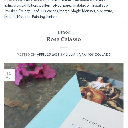
exhibición
,
Exhibition
,
Guillermo Rodríguez
,
Instalación
,
Installation
,
Invisible College
,
José Luis Vargas
,
Magia
,
Magic
,
Monster
,
Monstruo
,
Mutant
,
Mutante
,
Painting
,
Pintura
LIBROS
Rosa Calasso
POSTED ON
APRIL 15, 2018
BY
LILLIANA RAMOS COLLADO
15
Apr