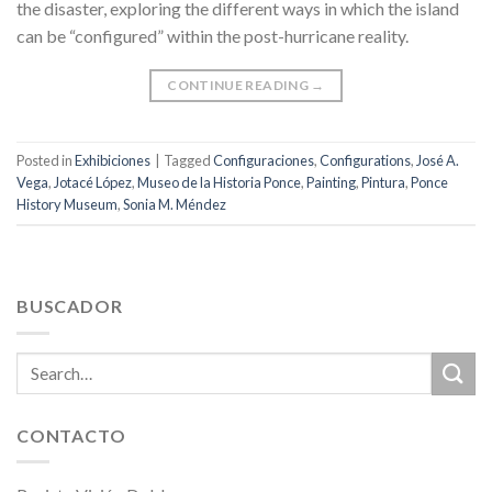
the disaster, exploring the different ways in which the island
can be “configured” within the post-hurricane reality.
CONTINUE READING
→
Posted in
Exhibiciones
|
Tagged
Configuraciones
,
Configurations
,
José A.
Vega
,
Jotacé López
,
Museo de la Historia Ponce
,
Painting
,
Pintura
,
Ponce
History Museum
,
Sonia M. Méndez
BUSCADOR
CONTACTO