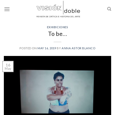
Skip
to
content
EXHIBICIONES
To be…
POSTED ON
MAY 16, 2019
BY
ANNA ASTOR BLANCO
16
May