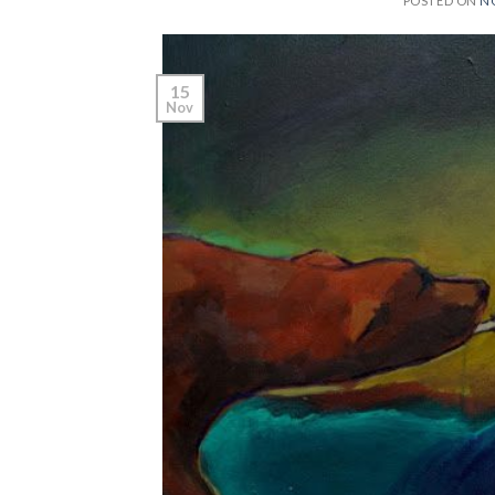
POSTED ON
NO
15
Nov