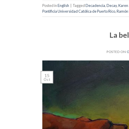
Posted in
English
|
Tagged
Decadencia
,
Decay
,
Karen 
Pontificia Universidad Católica de Puerto Rico
,
Ramón 
La bel
POSTED ON
O
15
Oct