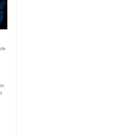
 de
on
t