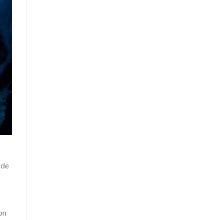
 de
on