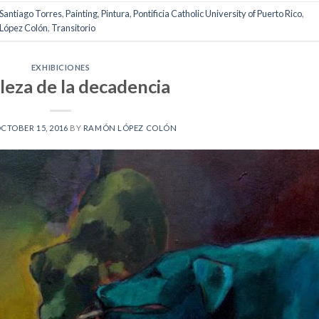
Santiago Torres
,
Painting
,
Pintura
,
Pontificia Catholic University of Puerto Rico
,
López Colón
,
Transitorio
EXHIBICIONES
leza de la decadencia
CTOBER 15, 2016
BY
RAMÓN LÓPEZ COLÓN