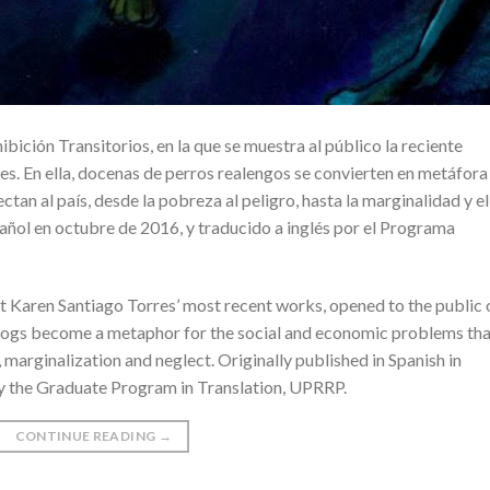
bición Transitorios, en la que se muestra al público la reciente
es. En ella, docenas de perros realengos se convierten en metáfora
an al país, desde la pobreza al peligro, hasta la marginalidad y el
ñol en octubre de 2016, y traducido a inglés por el Programa
ist Karen Santiago Torres’ most recent works, opened to the public 
 dogs become a metaphor for the social and economic problems tha
, marginalization and neglect. Originally published in Spanish in
by the Graduate Program in Translation, UPRRP.
CONTINUE READING
→