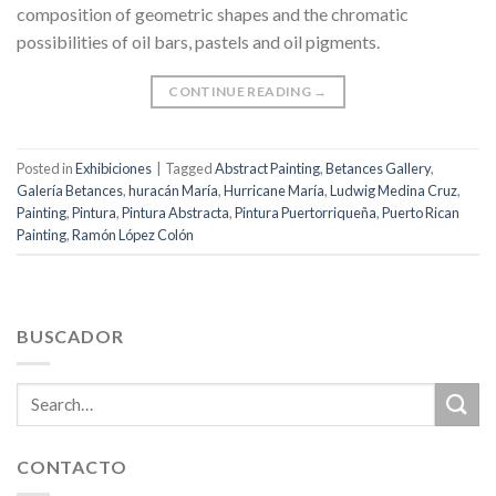
composition of geometric shapes and the chromatic
possibilities of oil bars, pastels and oil pigments.
CONTINUE READING
→
Posted in
Exhibiciones
|
Tagged
Abstract Painting
,
Betances Gallery
,
Galería Betances
,
huracán María
,
Hurricane María
,
Ludwig Medina Cruz
,
Painting
,
Pintura
,
Pintura Abstracta
,
Pintura Puertorriqueña
,
Puerto Rican
Painting
,
Ramón López Colón
BUSCADOR
CONTACTO