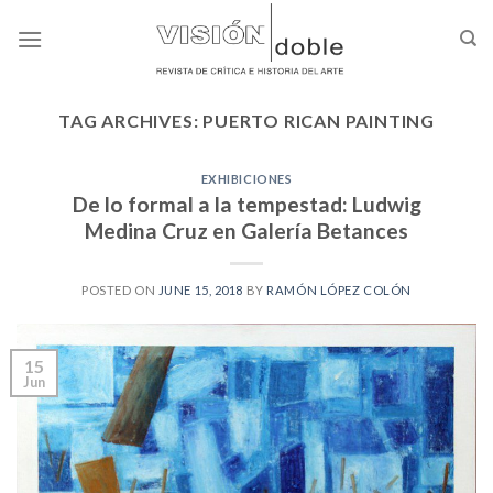
Skip
to
content
TAG ARCHIVES:
PUERTO RICAN PAINTING
EXHIBICIONES
De lo formal a la tempestad: Ludwig
Medina Cruz en Galería Betances
POSTED ON
JUNE 15, 2018
BY
RAMÓN LÓPEZ COLÓN
15
Jun