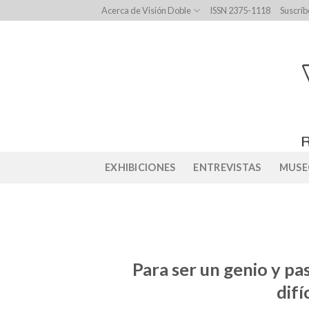
Skip
Acerca de Visión Doble
ISSN 2375-1118
Suscríb
to
content
EXHIBICIONES
ENTREVISTAS
MUSE
Para ser un genio y pa
difí