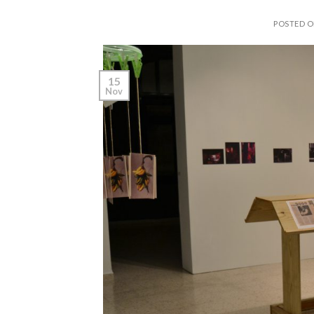
POSTED 
15
Nov