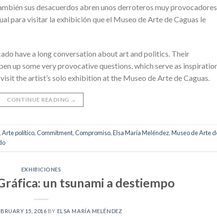
y también sus desacuerdos abren unos derroteros muy provocadores
ual para visitar la exhibición que el Museo de Arte de Caguas le
o have a long conversation about art and politics. Their
pen up some very provocative questions, which serve as inspiratio
isit the artist’s solo exhibition at the Museo de Arte de Caguas.
CONTINUE READING
→
,
Arte político
,
Commitment
,
Compromiso
,
Elsa María Meléndez
,
Museo de Arte d
do
EXHIBICIONES
/Gráfica: un tsunami a destiempo
EBRUARY 15, 2016
BY
ELSA MARÍA MELÉNDEZ