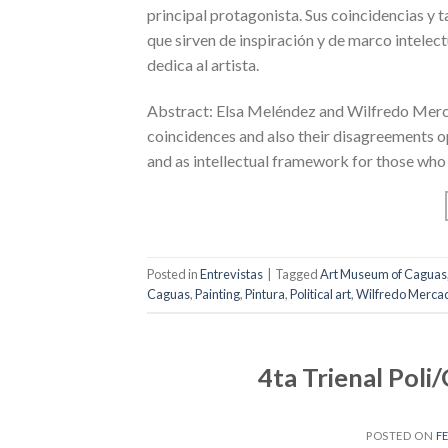
principal protagonista. Sus coincidencias 
que sirven de inspiración y de marco intelect
dedica al artista.
Abstract: Elsa Meléndez and Wilfredo Mercad
coincidences and also their disagreements o
and as intellectual framework for those who v
Posted in
Entrevistas
|
Tagged
Art Museum of Caguas
Caguas
,
Painting
,
Pintura
,
Political art
,
Wilfredo Merca
4ta Trienal Poli
POSTED ON
F