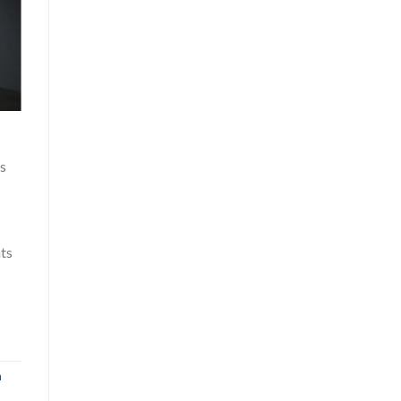
s
ts
a