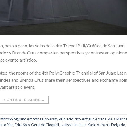
paso a paso, las salas de la 4ta Trienal Poli/Gráfica de San Juan:
éndez y Brenda Cruz comparten perspectivas y contrastan opinione
te evento artístico.
step, the rooms of the 4th Poly/Graphic Triennial of San Juan: Latin
ndez and Brenda Cruz share their perspectives and exchange poin
vant artistic event.
CONTINUE READING
→
nthropology and Art of the University of Puerto Rico
,
Antiguo Arsenal de la Marin
erto Rico
,
Edra Soto
,
Gerardo Cloquell
,
Ivelisse Jiménez
,
Karlo A. Ibarra Delgado
,