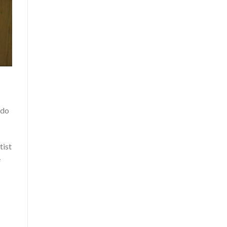
ido
tist
e