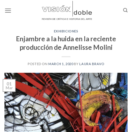
Skip
to
content
EXHIBICIONES
Enjambre a la huida en la reciente
producción de Annelisse Molini
POSTED ON
MARCH 1, 2020
BY
LAURA BRAVO
01
Mar