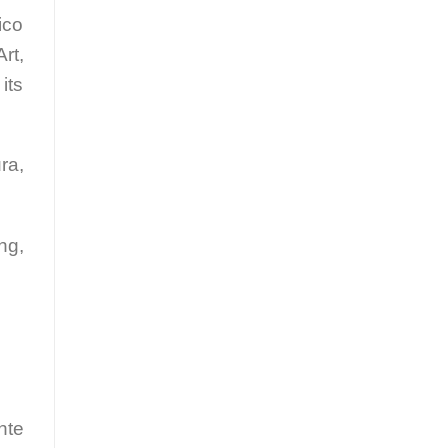
ico
rt,
its
ra,
ng,
nte