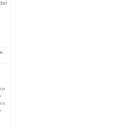
del
de
rio
n
co.
o