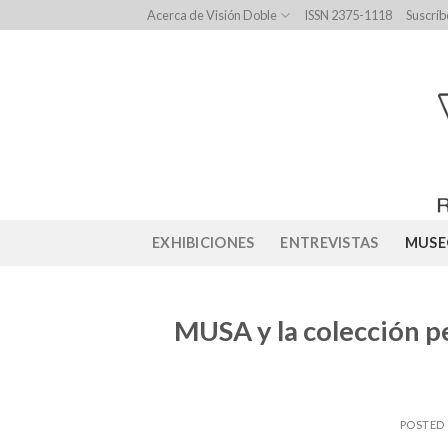
Skip
Acerca de Visión Doble
ISSN 2375-1118
Suscríb
to
content
EXHIBICIONES
ENTREVISTAS
MUSE
MUSA y la colección p
POSTED