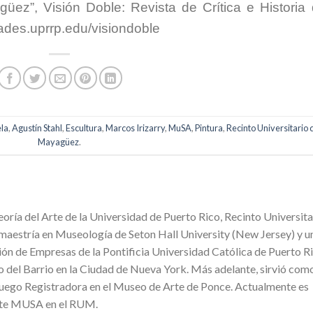
̈ez”, Visión Doble: Revista de Crítica e Historia 
ades.uprrp.edu/visiondoble
la
,
Agustín Stahl
,
Escultura
,
Marcos Irizarry
,
MuSA
,
Pintura
,
Recinto Universitario 
Mayagüez
.
eoría del Arte de la Universidad de Puerto Rico, Recinto Universita
estría en Museología de Seton Hall University (New Jersey) y u
ón de Empresas de la Pontificia Universidad Católica de Puerto Ri
 del Barrio en la Ciudad de Nueva York. Más adelante, sirvió com
luego Registradora en el Museo de Arte de Ponce. Actualmente es
rte MUSA en el RUM.