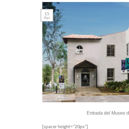
15
Apr
Entrada del Museo d
[spacer height=”20px”]