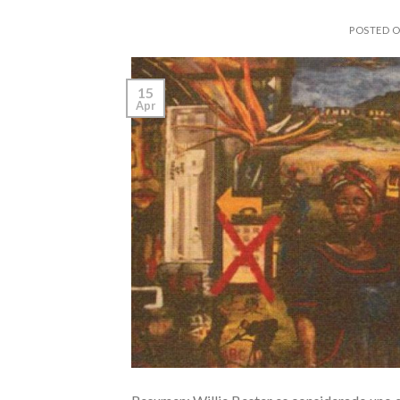
POSTED 
15
Apr