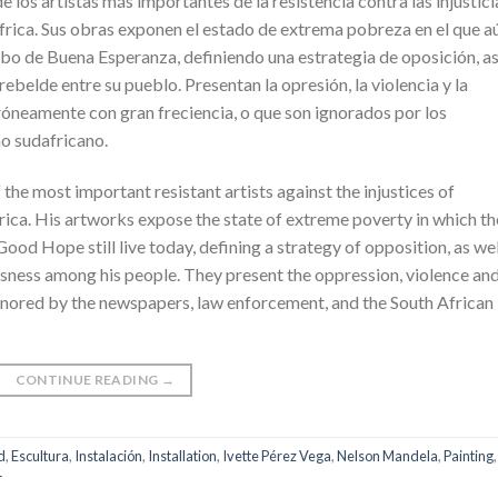
los artistas más importantes de la resistencia contra las injustici
áfrica. Sus obras exponen el estado de extrema pobreza en el que a
abo de Buena Esperanza, definiendo una estrategia de oposición, as
belde entre su pueblo. Presentan la opresión, la violencia y la
róneamente con gran freciencia, o que son ignorados por los
no sudafricano.
 the most important resistant artists against the injustices of
rica. His artworks expose the state of extreme poverty in which th
ood Hope still live today, defining a strategy of opposition, as wel
usness among his people. They present the oppression, violence an
ignored by the newspapers, law enforcement, and the South African
CONTINUE READING
→
d
,
Escultura
,
Instalación
,
Installation
,
Ivette Pérez Vega
,
Nelson Mandela
,
Painting
,
r