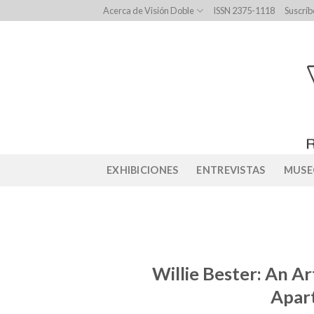
Skip
Acerca de Visión Doble
ISSN 2375-1118
Suscríb
to
content
EXHIBICIONES
ENTREVISTAS
MUSE
Willie Bester: An Art
Apart