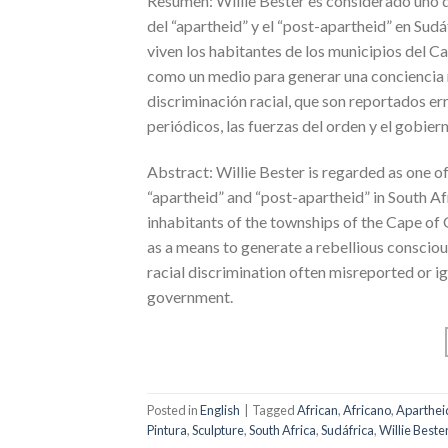
Resumen: Willie Bester es considerado uno de 
del “apartheid” y el “post-apartheid” en Sud
viven los habitantes de los municipios del C
como un medio para generar una conciencia re
discriminación racial, que son reportados er
periódicos, las fuerzas del orden y el gobier
Abstract: Willie Bester is regarded as one of
“apartheid” and “post-apartheid” in South Af
inhabitants of the townships of the Cape of G
as a means to generate a rebellious conscio
racial discrimination often misreported or 
government.
Posted in
English
|
Tagged
African
,
Africano
,
Aparthei
Pintura
,
Sculpture
,
South Africa
,
Sudáfrica
,
Willie Beste