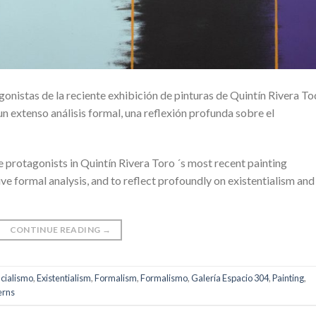
gonistas de la reciente exhibición de pinturas de Quintín Rivera To
un extenso análisis formal, una reflexión profunda sobre el
e protagonists in Quintín Rivera Toro ´s most recent painting
sive formal analysis, and to reflect profoundly on existentialism and
CONTINUE READING
→
ncialismo
,
Existentialism
,
Formalism
,
Formalismo
,
Galería Espacio 304
,
Painting
,
erns