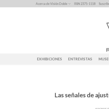
Skip
Acerca de Visión Doble
ISSN 2375-1118
Suscríb
to
content
EXHIBICIONES
ENTREVISTAS
MUSE
Las señales de ajus