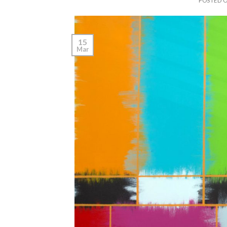
POSTED 
15
Mar