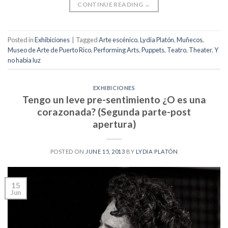
CONTINUE READING
→
Posted in
Exhibiciones
|
Tagged
Arte escénico
,
Lydia Platón
,
Muñecos
,
Museo de Arte de Puerto Rico
,
Performing Arts
,
Puppets
,
Teatro
,
Theater
,
Y
no había luz
EXHIBICIONES
Tengo un leve pre-sentimiento ¿O es una
corazonada? (Segunda parte-post
apertura)
POSTED ON
JUNE 15, 2013
BY
LYDIA PLATÓN
15
Jun