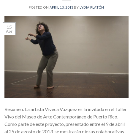
POSTED ON
APRIL 15, 2013
BY
LYDIA PLATÓN
15
Apr
Resumen: La artista Viveca Vázquez es la invitada en el Taller
Vivo del Museo de Arte Contemporáneo de Puerto Rico.
Como parte de este proyecto, presentado entre el 9 de abril
al 25 de agosto de 2013, se mostrarán piezas colaborativas