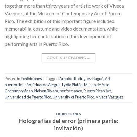
together more than thirty years of artistic work of Viveca
Vázquez, at the Museum of Contemporary Art of Puerto
Rico. The exhibition of this important figure included
memorabilia, costume and video documentation, while
highlighting her contribution to the development of
performing arts in Puerto Rico.
CONTINUE READING
→
Posted in
Exhibiciones
|
Tagged
Arnaldo Rodríguez Bagué
,
Arte
puertorriqueño
,
Eduardo Alegría
,
Lydia Platón
,
Museo de Arte
Contemporáneo
,
Nelson Rivera
,
performance
,
Puerto Rican Art
,
Universidad de Puerto Rico
,
University of Puerto Rico
,
Viveca Vázquez
EXHIBICIONES
Holografías del error (primera parte:
invitación)