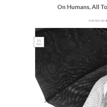
On Humans, All To
POSTED ON
A
15
Apr