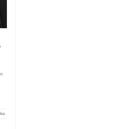
o
an
ico