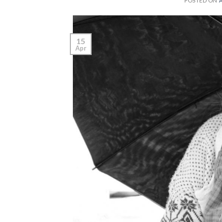
POSTED ON
A
15
Apr