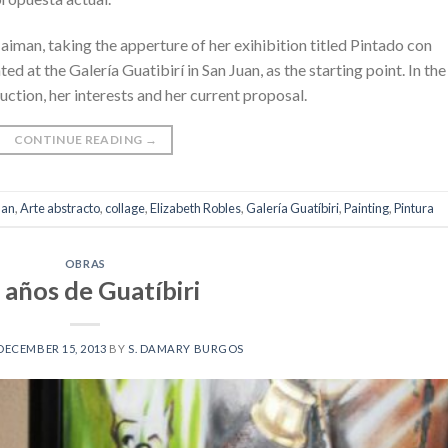
iman, taking the apperture of her exihibition titled Pintado con
d at the Galería Guatibirí in San Juan, as the starting point. In the
ction, her interests and her current proposal.
CONTINUE READING
→
man
,
Arte abstracto
,
collage
,
Elizabeth Robles
,
Galería Guatíbiri
,
Painting
,
Pintura
OBRAS
 años de Guatíbiri
DECEMBER 15, 2013
BY
S. DAMARY BURGOS