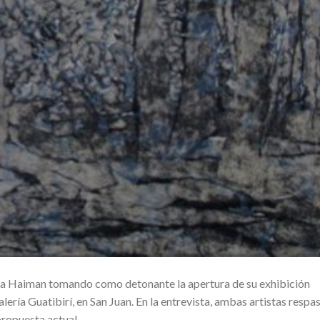
a Haiman tomando como detonante la apertura de su exhibición
lería Guatibirí, en San Juan. En la entrevista, ambas artistas respa
propuesta actual.