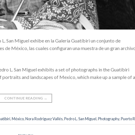
L. San Miguel exhibe en la Galería Guatíbiri un conjunto de
jes de México, las cuales configuran una muestra de un gran archiv
ro L. San Miguel exhibits a set of photographs in the Guatíbiri
f portraits and landscapes of Mexico, which make up a sample of 
CONTINUE READING
→
atíbiri
,
México
,
Nora Rodríguez Vallés
,
Pedro L. San Miguel
,
Photography
,
Puerto R