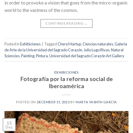
in order to provoke a vision that goes from the micro-organic
world to the vastness of the cosmos.
CONTINUE READING
→
Posted in
Exhibiciones
|
Tagged
Cheryl Hartup
,
Ciencias naturales
,
Galería
de Arte de la Universidad del Sagrado Corazón
,
Julio Lugo Rivas
,
Natural
Sciencies
,
Painting
,
Pintura
,
Universidad del Sagrado Corazón Art Gallery
EXHIBICIONES
Fotografía por la reforma social de
Iberoamérica
POSTED ON
DECEMBER 15, 2013
BY
MARTA YASMÍN GARCÍA
15
Dec