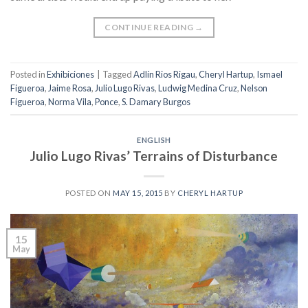
CONTINUE READING
→
Posted in
Exhibiciones
|
Tagged
Adlín Rios Rigau
,
Cheryl Hartup
,
Ismael
Figueroa
,
Jaime Rosa
,
Julio Lugo Rivas
,
Ludwig Medina Cruz
,
Nelson
Figueroa
,
Norma Vila
,
Ponce
,
S. Damary Burgos
ENGLISH
Julio Lugo Rivas’ Terrains of Disturbance
POSTED ON
MAY 15, 2015
BY
CHERYL HARTUP
15
May