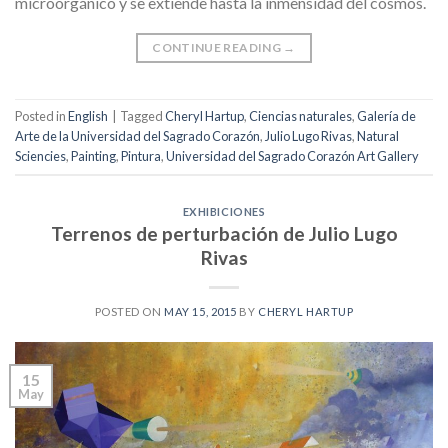
microorgánico y se extiende hasta la inmensidad del cosmos.
CONTINUE READING
→
Posted in
English
|
Tagged
Cheryl Hartup
,
Ciencias naturales
,
Galería de
Arte de la Universidad del Sagrado Corazón
,
Julio Lugo Rivas
,
Natural
Sciencies
,
Painting
,
Pintura
,
Universidad del Sagrado Corazón Art Gallery
EXHIBICIONES
Terrenos de perturbación de Julio Lugo
Rivas
POSTED ON
MAY 15, 2015
BY
CHERYL HARTUP
15
May